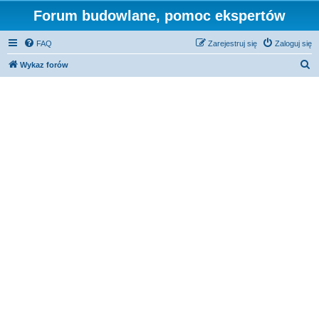
Forum budowlane, pomoc ekspertów
FAQ
Zarejestruj się
Zaloguj się
S
Wykaz forów
z
u
k
a
j