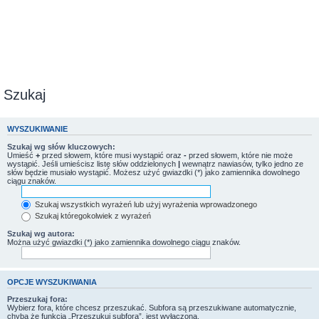
Szukaj
WYSZUKIWANIE
Szukaj wg słów kluczowych:
Umieść
+
przed słowem, które musi wystąpić oraz
-
przed słowem, które nie może
wystąpić. Jeśli umieścisz listę słów oddzielonych
|
wewnątrz nawiasów, tylko jedno ze
słów będzie musiało wystąpić. Możesz użyć gwiazdki (*) jako zamiennika dowolnego
ciągu znaków.
Szukaj wszystkich wyrażeń lub użyj wyrażenia wprowadzonego
Szukaj któregokolwiek z wyrażeń
Szukaj wg autora:
Można użyć gwiazdki (*) jako zamiennika dowolnego ciągu znaków.
OPCJE WYSZUKIWANIA
Przeszukaj fora:
Wybierz fora, które chcesz przeszukać. Subfora są przeszukiwane automatycznie,
chyba że funkcja „Przeszukuj subfora”, jest wyłączona.