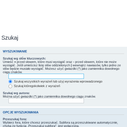
Szukaj
WYSZUKIWANIE
Szukaj wg słów kluczowych:
Umieść
+
przed słowem, które musi wystąpić oraz
-
przed słowem, które nie może
wystąpić. Jeśli umieścisz listę słów oddzielonych
|
wewnątrz nawiasów, tylko jedno ze
słów będzie musiało wystąpić. Możesz użyć gwiazdki (*) jako zamiennika dowolnego
ciągu znaków.
Szukaj wszystkich wyrażeń lub użyj wyrażenia wprowadzonego
Szukaj któregokolwiek z wyrażeń
Szukaj wg autora:
Można użyć gwiazdki (*) jako zamiennika dowolnego ciągu znaków.
OPCJE WYSZUKIWANIA
Przeszukaj fora:
Wybierz fora, które chcesz przeszukać. Subfora są przeszukiwane automatycznie,
chyba że funkcja „Przeszukuj subfora”, jest wyłączona.