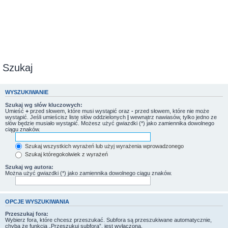
Szukaj
WYSZUKIWANIE
Szukaj wg słów kluczowych:
Umieść
+
przed słowem, które musi wystąpić oraz
-
przed słowem, które nie może
wystąpić. Jeśli umieścisz listę słów oddzielonych
|
wewnątrz nawiasów, tylko jedno ze
słów będzie musiało wystąpić. Możesz użyć gwiazdki (*) jako zamiennika dowolnego
ciągu znaków.
Szukaj wszystkich wyrażeń lub użyj wyrażenia wprowadzonego
Szukaj któregokolwiek z wyrażeń
Szukaj wg autora:
Można użyć gwiazdki (*) jako zamiennika dowolnego ciągu znaków.
OPCJE WYSZUKIWANIA
Przeszukaj fora:
Wybierz fora, które chcesz przeszukać. Subfora są przeszukiwane automatycznie,
chyba że funkcja „Przeszukuj subfora”, jest wyłączona.