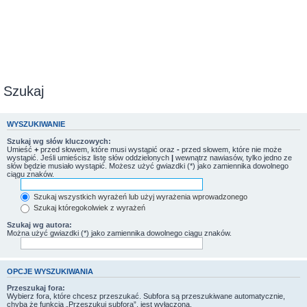
Szukaj
WYSZUKIWANIE
Szukaj wg słów kluczowych:
Umieść
+
przed słowem, które musi wystąpić oraz
-
przed słowem, które nie może
wystąpić. Jeśli umieścisz listę słów oddzielonych
|
wewnątrz nawiasów, tylko jedno ze
słów będzie musiało wystąpić. Możesz użyć gwiazdki (*) jako zamiennika dowolnego
ciągu znaków.
Szukaj wszystkich wyrażeń lub użyj wyrażenia wprowadzonego
Szukaj któregokolwiek z wyrażeń
Szukaj wg autora:
Można użyć gwiazdki (*) jako zamiennika dowolnego ciągu znaków.
OPCJE WYSZUKIWANIA
Przeszukaj fora:
Wybierz fora, które chcesz przeszukać. Subfora są przeszukiwane automatycznie,
chyba że funkcja „Przeszukuj subfora”, jest wyłączona.