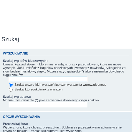
Szukaj
WYSZUKIWANIE
Szukaj wg słów kluczowych:
Umieść
+
przed słowem, które musi wystąpić oraz
-
przed słowem, które nie może
wystąpić. Jeśli umieścisz listę słów oddzielonych
|
wewnątrz nawiasów, tylko jedno ze
słów będzie musiało wystąpić. Możesz użyć gwiazdki (*) jako zamiennika dowolnego
ciągu znaków.
Szukaj wszystkich wyrażeń lub użyj wyrażenia wprowadzonego
Szukaj któregokolwiek z wyrażeń
Szukaj wg autora:
Można użyć gwiazdki (*) jako zamiennika dowolnego ciągu znaków.
OPCJE WYSZUKIWANIA
Przeszukaj fora:
Wybierz fora, które chcesz przeszukać. Subfora są przeszukiwane automatycznie,
chyba że funkcja „Przeszukuj subfora”, jest wyłączona.