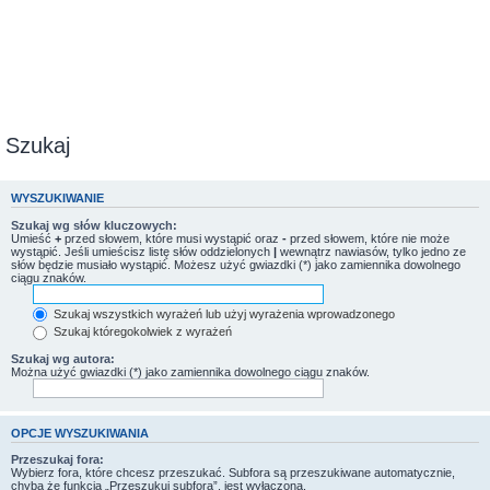
Szukaj
WYSZUKIWANIE
Szukaj wg słów kluczowych:
Umieść
+
przed słowem, które musi wystąpić oraz
-
przed słowem, które nie może
wystąpić. Jeśli umieścisz listę słów oddzielonych
|
wewnątrz nawiasów, tylko jedno ze
słów będzie musiało wystąpić. Możesz użyć gwiazdki (*) jako zamiennika dowolnego
ciągu znaków.
Szukaj wszystkich wyrażeń lub użyj wyrażenia wprowadzonego
Szukaj któregokolwiek z wyrażeń
Szukaj wg autora:
Można użyć gwiazdki (*) jako zamiennika dowolnego ciągu znaków.
OPCJE WYSZUKIWANIA
Przeszukaj fora:
Wybierz fora, które chcesz przeszukać. Subfora są przeszukiwane automatycznie,
chyba że funkcja „Przeszukuj subfora”, jest wyłączona.