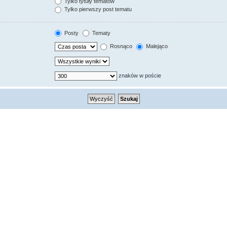
Tylko tytuły tematów
Tylko pierwszy post tematu
Posty
Tematy
Rosnąco
Malejąco
znaków w poście