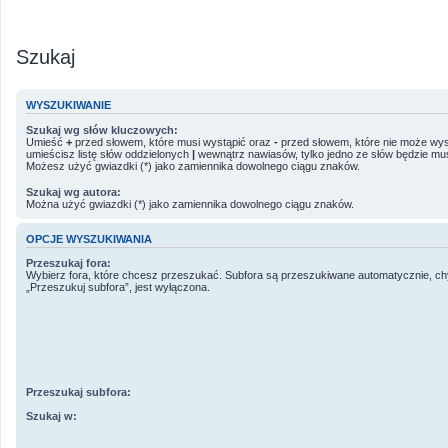
Szukaj
WYSZUKIWANIE
Szukaj wg słów kluczowych:
Umieść
+
przed słowem, które musi wystąpić oraz
-
przed słowem, które nie może wyst
umieścisz listę słów oddzielonych
|
wewnątrz nawiasów, tylko jedno ze słów będzie mus
Możesz użyć gwiazdki (*) jako zamiennika dowolnego ciągu znaków.
Szukaj wg autora:
Można użyć gwiazdki (*) jako zamiennika dowolnego ciągu znaków.
OPCJE WYSZUKIWANIA
Przeszukaj fora:
Wybierz fora, które chcesz przeszukać. Subfora są przeszukiwane automatycznie, ch
„Przeszukuj subfora”, jest wyłączona.
Przeszukaj subfora:
Szukaj w: