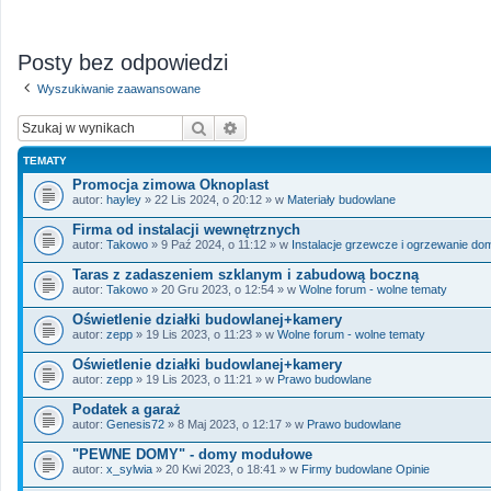
Posty bez odpowiedzi
Wyszukiwanie zaawansowane
Szukaj
Wyszukiwanie zaawansowane
TEMATY
Promocja zimowa Oknoplast
autor:
hayley
» 22 Lis 2024, o 20:12 » w
Materiały budowlane
Firma od instalacji wewnętrznych
autor:
Takowo
» 9 Paź 2024, o 11:12 » w
Instalacje grzewcze i ogrzewanie do
Taras z zadaszeniem szklanym i zabudową boczną
autor:
Takowo
» 20 Gru 2023, o 12:54 » w
Wolne forum - wolne tematy
Oświetlenie działki budowlanej+kamery
autor:
zepp
» 19 Lis 2023, o 11:23 » w
Wolne forum - wolne tematy
Oświetlenie działki budowlanej+kamery
autor:
zepp
» 19 Lis 2023, o 11:21 » w
Prawo budowlane
Podatek a garaż
autor:
Genesis72
» 8 Maj 2023, o 12:17 » w
Prawo budowlane
"PEWNE DOMY" - domy modułowe
autor:
x_sylwia
» 20 Kwi 2023, o 18:41 » w
Firmy budowlane Opinie