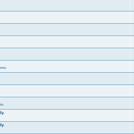
domu
omu
dy.
dy.