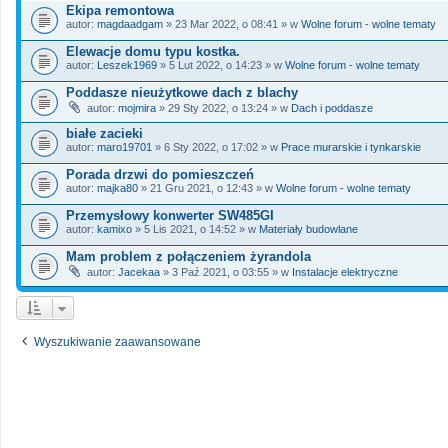
Ekipa remontowa
autor:
magdaadgam
» 23 Mar 2022, o 08:41 » w
Wolne forum - wolne tematy
Elewacje domu typu kostka.
autor:
Leszek1969
» 5 Lut 2022, o 14:23 » w
Wolne forum - wolne tematy
Poddasze nieużytkowe dach z blachy
autor:
mojmira
» 29 Sty 2022, o 13:24 » w
Dach i poddasze
białe zacieki
autor:
maro19701
» 6 Sty 2022, o 17:02 » w
Prace murarskie i tynkarskie
Porada drzwi do pomieszczeń
autor:
majka80
» 21 Gru 2021, o 12:43 » w
Wolne forum - wolne tematy
Przemysłowy konwerter SW485GI
autor:
kamixo
» 5 Lis 2021, o 14:52 » w
Materiały budowlane
Mam problem z połączeniem żyrandola
autor:
Jacekaa
» 3 Paź 2021, o 03:55 » w
Instalacje elektryczne
Wyszukiwanie zaawansowane