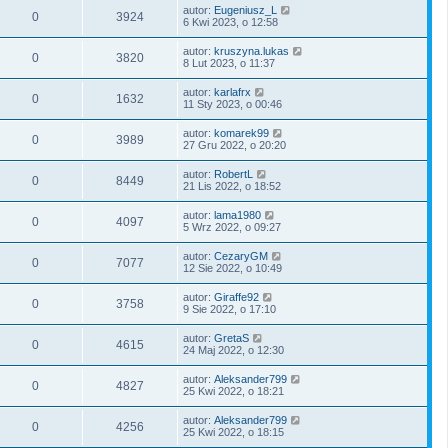
autor:
Eugeniusz_L
0
3924
6 Kwi 2023, o 12:58
autor:
kruszyna.lukas
0
3820
8 Lut 2023, o 11:37
autor:
karlafrx
0
1632
11 Sty 2023, o 00:46
autor:
komarek99
0
3989
27 Gru 2022, o 20:20
autor:
RobertL
0
8449
21 Lis 2022, o 18:52
autor:
lama1980
0
4097
5 Wrz 2022, o 09:27
autor:
CezaryGM
0
7077
12 Sie 2022, o 10:49
autor:
Giraffe92
0
3758
9 Sie 2022, o 17:10
autor:
GretaS
0
4615
24 Maj 2022, o 12:30
autor:
Aleksander799
0
4827
25 Kwi 2022, o 18:21
autor:
Aleksander799
0
4256
25 Kwi 2022, o 18:15