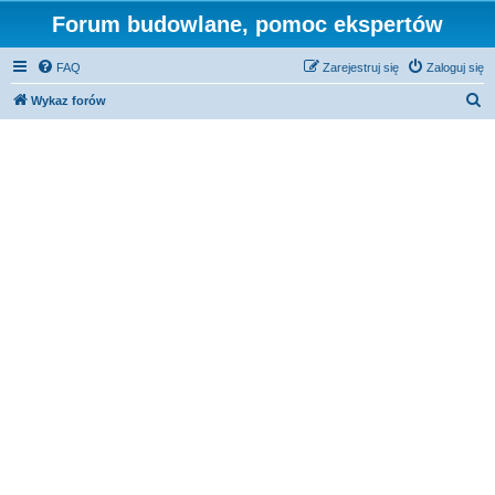
Forum budowlane, pomoc ekspertów
FAQ
Zarejestruj się
Zaloguj się
S
Wykaz forów
z
u
k
a
j