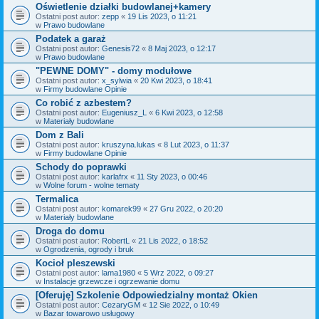
Oświetlenie działki budowlanej+kamery
Ostatni post autor:
zepp
«
19 Lis 2023, o 11:21
w
Prawo budowlane
Podatek a garaż
Ostatni post autor:
Genesis72
«
8 Maj 2023, o 12:17
w
Prawo budowlane
"PEWNE DOMY" - domy modułowe
Ostatni post autor:
x_sylwia
«
20 Kwi 2023, o 18:41
w
Firmy budowlane Opinie
Co robić z azbestem?
Ostatni post autor:
Eugeniusz_L
«
6 Kwi 2023, o 12:58
w
Materiały budowlane
Dom z Bali
Ostatni post autor:
kruszyna.lukas
«
8 Lut 2023, o 11:37
w
Firmy budowlane Opinie
Schody do poprawki
Ostatni post autor:
karlafrx
«
11 Sty 2023, o 00:46
w
Wolne forum - wolne tematy
Termalica
Ostatni post autor:
komarek99
«
27 Gru 2022, o 20:20
w
Materiały budowlane
Droga do domu
Ostatni post autor:
RobertL
«
21 Lis 2022, o 18:52
w
Ogrodzenia, ogrody i bruk
Kocioł pleszewski
Ostatni post autor:
lama1980
«
5 Wrz 2022, o 09:27
w
Instalacje grzewcze i ogrzewanie domu
[Oferuję] Szkolenie Odpowiedzialny montaż Okien
Ostatni post autor:
CezaryGM
«
12 Sie 2022, o 10:49
w
Bazar towarowo usługowy