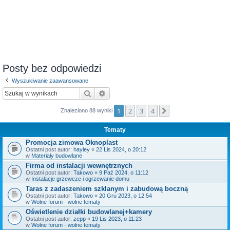
Posty bez odpowiedzi
Wyszukiwanie zaawansowane
Szukaj
Wyszukiwanie zaawansowane
1
2
3
4
Następna
Znaleziono 88 wyniki
Tematy
Promocja zimowa Oknoplast
Ostatni post autor:
hayley
«
22 Lis 2024, o 20:12
w
Materiały budowlane
Firma od instalacji wewnętrznych
Ostatni post autor:
Takowo
«
9 Paź 2024, o 11:12
w
Instalacje grzewcze i ogrzewanie domu
Taras z zadaszeniem szklanym i zabudową boczną
Ostatni post autor:
Takowo
«
20 Gru 2023, o 12:54
w
Wolne forum - wolne tematy
Oświetlenie działki budowlanej+kamery
Ostatni post autor:
zepp
«
19 Lis 2023, o 11:23
w
Wolne forum - wolne tematy