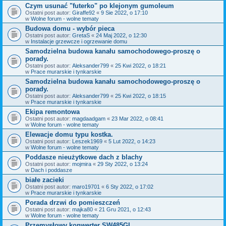
Czym usunać "futerko" po klejonym gumoleum
Ostatni post autor:
Giraffe92
«
9 Sie 2022, o 17:10
w
Wolne forum - wolne tematy
Budowa domu - wybór pieca
Ostatni post autor:
GretaS
«
24 Maj 2022, o 12:30
w
Instalacje grzewcze i ogrzewanie domu
Samodzielna budowa kanału samochodowego-proszę o
porady.
Ostatni post autor:
Aleksander799
«
25 Kwi 2022, o 18:21
w
Prace murarskie i tynkarskie
Samodzielna budowa kanału samochodowego-proszę o
porady.
Ostatni post autor:
Aleksander799
«
25 Kwi 2022, o 18:15
w
Prace murarskie i tynkarskie
Ekipa remontowa
Ostatni post autor:
magdaadgam
«
23 Mar 2022, o 08:41
w
Wolne forum - wolne tematy
Elewacje domu typu kostka.
Ostatni post autor:
Leszek1969
«
5 Lut 2022, o 14:23
w
Wolne forum - wolne tematy
Poddasze nieużytkowe dach z blachy
Ostatni post autor:
mojmira
«
29 Sty 2022, o 13:24
w
Dach i poddasze
białe zacieki
Ostatni post autor:
maro19701
«
6 Sty 2022, o 17:02
w
Prace murarskie i tynkarskie
Porada drzwi do pomieszczeń
Ostatni post autor:
majka80
«
21 Gru 2021, o 12:43
w
Wolne forum - wolne tematy
Przemysłowy konwerter SW485GI