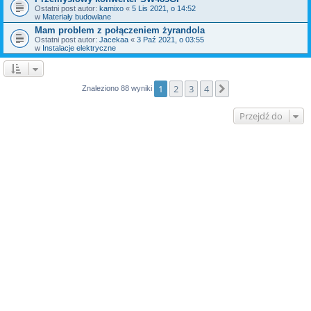
Ostatni post autor:
kamixo
«
5 Lis 2021, o 14:52
w
Materiały budowlane
Mam problem z połączeniem żyrandola
Ostatni post autor:
Jacekaa
«
3 Paź 2021, o 03:55
w
Instalacje elektryczne
1
2
3
4
Następna
Znaleziono 88 wyniki
Przejdź do