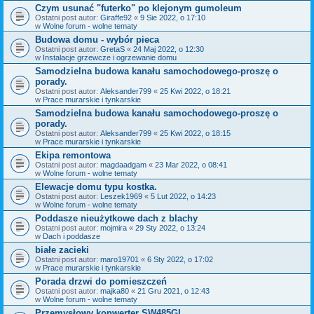
Czym usunać "futerko" po klejonym gumoleum
Ostatni post autor:
Giraffe92
«
9 Sie 2022, o 17:10
w
Wolne forum - wolne tematy
Budowa domu - wybór pieca
Ostatni post autor:
GretaS
«
24 Maj 2022, o 12:30
w
Instalacje grzewcze i ogrzewanie domu
Samodzielna budowa kanału samochodowego-proszę o
porady.
Ostatni post autor:
Aleksander799
«
25 Kwi 2022, o 18:21
w
Prace murarskie i tynkarskie
Samodzielna budowa kanału samochodowego-proszę o
porady.
Ostatni post autor:
Aleksander799
«
25 Kwi 2022, o 18:15
w
Prace murarskie i tynkarskie
Ekipa remontowa
Ostatni post autor:
magdaadgam
«
23 Mar 2022, o 08:41
w
Wolne forum - wolne tematy
Elewacje domu typu kostka.
Ostatni post autor:
Leszek1969
«
5 Lut 2022, o 14:23
w
Wolne forum - wolne tematy
Poddasze nieużytkowe dach z blachy
Ostatni post autor:
mojmira
«
29 Sty 2022, o 13:24
w
Dach i poddasze
białe zacieki
Ostatni post autor:
maro19701
«
6 Sty 2022, o 17:02
w
Prace murarskie i tynkarskie
Porada drzwi do pomieszczeń
Ostatni post autor:
majka80
«
21 Gru 2021, o 12:43
w
Wolne forum - wolne tematy
Przemysłowy konwerter SW485GI