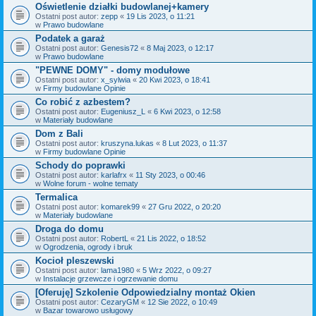
Oświetlenie działki budowlanej+kamery
Ostatni post autor:
zepp
«
19 Lis 2023, o 11:21
w
Prawo budowlane
Podatek a garaż
Ostatni post autor:
Genesis72
«
8 Maj 2023, o 12:17
w
Prawo budowlane
"PEWNE DOMY" - domy modułowe
Ostatni post autor:
x_sylwia
«
20 Kwi 2023, o 18:41
w
Firmy budowlane Opinie
Co robić z azbestem?
Ostatni post autor:
Eugeniusz_L
«
6 Kwi 2023, o 12:58
w
Materiały budowlane
Dom z Bali
Ostatni post autor:
kruszyna.lukas
«
8 Lut 2023, o 11:37
w
Firmy budowlane Opinie
Schody do poprawki
Ostatni post autor:
karlafrx
«
11 Sty 2023, o 00:46
w
Wolne forum - wolne tematy
Termalica
Ostatni post autor:
komarek99
«
27 Gru 2022, o 20:20
w
Materiały budowlane
Droga do domu
Ostatni post autor:
RobertL
«
21 Lis 2022, o 18:52
w
Ogrodzenia, ogrody i bruk
Kocioł pleszewski
Ostatni post autor:
lama1980
«
5 Wrz 2022, o 09:27
w
Instalacje grzewcze i ogrzewanie domu
[Oferuję] Szkolenie Odpowiedzialny montaż Okien
Ostatni post autor:
CezaryGM
«
12 Sie 2022, o 10:49
w
Bazar towarowo usługowy