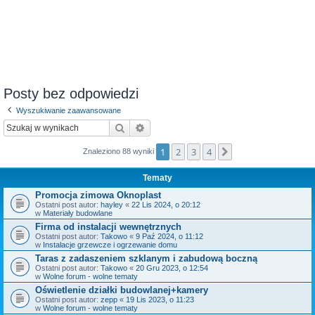
Posty bez odpowiedzi
Wyszukiwanie zaawansowane
Szukaj
Wyszukiwanie zaawansowane
1
2
3
4
Następna
Znaleziono 88 wyniki
Tematy
Promocja zimowa Oknoplast
Ostatni post autor:
hayley
«
22 Lis 2024, o 20:12
w
Materiały budowlane
Firma od instalacji wewnętrznych
Ostatni post autor:
Takowo
«
9 Paź 2024, o 11:12
w
Instalacje grzewcze i ogrzewanie domu
Taras z zadaszeniem szklanym i zabudową boczną
Ostatni post autor:
Takowo
«
20 Gru 2023, o 12:54
w
Wolne forum - wolne tematy
Oświetlenie działki budowlanej+kamery
Ostatni post autor:
zepp
«
19 Lis 2023, o 11:23
w
Wolne forum - wolne tematy