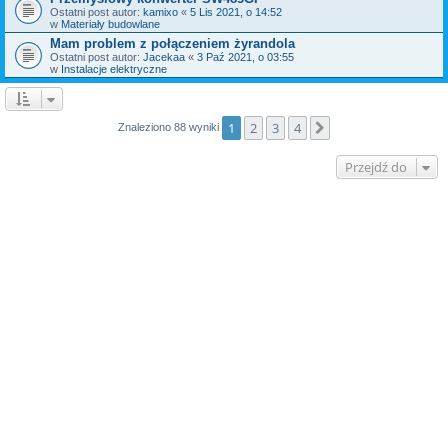
Ostatni post autor:
kamixo
«
5 Lis 2021, o 14:52
w
Materiały budowlane
Mam problem z połączeniem żyrandola
Ostatni post autor:
Jacekaa
«
3 Paź 2021, o 03:55
w
Instalacje elektryczne
1
2
3
4
Następna
Znaleziono 88 wyniki
Przejdź do