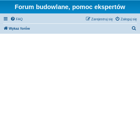
Forum budowlane, pomoc ekspertów
FAQ
Zarejestruj się
Zaloguj się
S
Wykaz forów
z
u
k
a
j