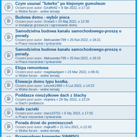
Czym usunać "futerko" po klejonym gumoleum
Ostatni post autor:
Giraffe92
«
9 Sie 2022, o 17:10
w
Wolne forum - wolne tematy
Budowa domu - wybór pieca
Ostatni post autor:
GretaS
«
24 Maj 2022, o 12:30
w
Instalacje grzewcze i ogrzewanie domu
Samodzielna budowa kanału samochodowego-proszę o
porady.
Ostatni post autor:
Aleksander799
«
25 Kwi 2022, o 18:21
w
Prace murarskie i tynkarskie
Samodzielna budowa kanału samochodowego-proszę o
porady.
Ostatni post autor:
Aleksander799
«
25 Kwi 2022, o 18:15
w
Prace murarskie i tynkarskie
Ekipa remontowa
Ostatni post autor:
magdaadgam
«
23 Mar 2022, o 08:41
w
Wolne forum - wolne tematy
Elewacje domu typu kostka.
Ostatni post autor:
Leszek1969
«
5 Lut 2022, o 14:23
w
Wolne forum - wolne tematy
Poddasze nieużytkowe dach z blachy
Ostatni post autor:
mojmira
«
29 Sty 2022, o 13:24
w
Dach i poddasze
białe zacieki
Ostatni post autor:
maro19701
«
6 Sty 2022, o 17:02
w
Prace murarskie i tynkarskie
Porada drzwi do pomieszczeń
Ostatni post autor:
majka80
«
21 Gru 2021, o 12:43
w
Wolne forum - wolne tematy
Przemysłowy konwerter SW485GI