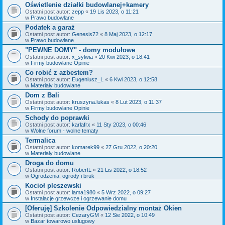
Oświetlenie działki budowlanej+kamery
Ostatni post autor:
zepp
«
19 Lis 2023, o 11:21
w
Prawo budowlane
Podatek a garaż
Ostatni post autor:
Genesis72
«
8 Maj 2023, o 12:17
w
Prawo budowlane
"PEWNE DOMY" - domy modułowe
Ostatni post autor:
x_sylwia
«
20 Kwi 2023, o 18:41
w
Firmy budowlane Opinie
Co robić z azbestem?
Ostatni post autor:
Eugeniusz_L
«
6 Kwi 2023, o 12:58
w
Materiały budowlane
Dom z Bali
Ostatni post autor:
kruszyna.lukas
«
8 Lut 2023, o 11:37
w
Firmy budowlane Opinie
Schody do poprawki
Ostatni post autor:
karlafrx
«
11 Sty 2023, o 00:46
w
Wolne forum - wolne tematy
Termalica
Ostatni post autor:
komarek99
«
27 Gru 2022, o 20:20
w
Materiały budowlane
Droga do domu
Ostatni post autor:
RobertL
«
21 Lis 2022, o 18:52
w
Ogrodzenia, ogrody i bruk
Kocioł pleszewski
Ostatni post autor:
lama1980
«
5 Wrz 2022, o 09:27
w
Instalacje grzewcze i ogrzewanie domu
[Oferuję] Szkolenie Odpowiedzialny montaż Okien
Ostatni post autor:
CezaryGM
«
12 Sie 2022, o 10:49
w
Bazar towarowo usługowy