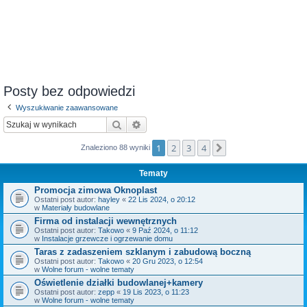
Posty bez odpowiedzi
Wyszukiwanie zaawansowane
Szukaj
Wyszukiwanie zaawansowane
1
2
3
4
Następna
Znaleziono 88 wyniki
Tematy
Promocja zimowa Oknoplast
Ostatni post autor:
hayley
«
22 Lis 2024, o 20:12
w
Materiały budowlane
Firma od instalacji wewnętrznych
Ostatni post autor:
Takowo
«
9 Paź 2024, o 11:12
w
Instalacje grzewcze i ogrzewanie domu
Taras z zadaszeniem szklanym i zabudową boczną
Ostatni post autor:
Takowo
«
20 Gru 2023, o 12:54
w
Wolne forum - wolne tematy
Oświetlenie działki budowlanej+kamery
Ostatni post autor:
zepp
«
19 Lis 2023, o 11:23
w
Wolne forum - wolne tematy