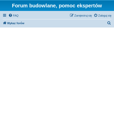
Forum budowlane, pomoc ekspertów
FAQ
Zarejestruj się
Zaloguj się
S
Wykaz forów
z
u
k
a
j