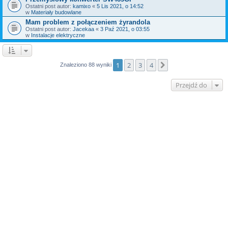
Ostatni post autor:
kamixo
«
5 Lis 2021, o 14:52
w
Materiały budowlane
Mam problem z połączeniem żyrandola
Ostatni post autor:
Jacekaa
«
3 Paź 2021, o 03:55
w
Instalacje elektryczne
1
2
3
4
Następna
Znaleziono 88 wyniki
Przejdź do