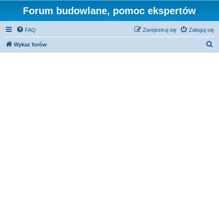
Forum budowlane, pomoc ekspertów
FAQ
Zarejestruj się
Zaloguj się
S
Wykaz forów
z
u
k
a
j