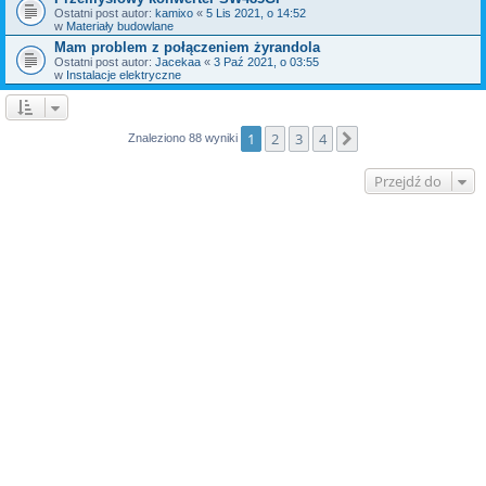
Ostatni post autor:
kamixo
«
5 Lis 2021, o 14:52
w
Materiały budowlane
Mam problem z połączeniem żyrandola
Ostatni post autor:
Jacekaa
«
3 Paź 2021, o 03:55
w
Instalacje elektryczne
1
2
3
4
Następna
Znaleziono 88 wyniki
Przejdź do