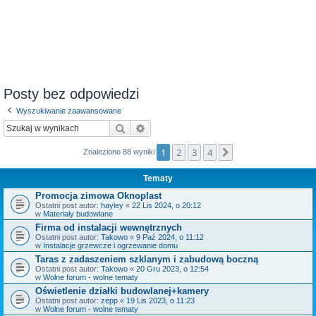
Posty bez odpowiedzi
Wyszukiwanie zaawansowane
Szukaj
Wyszukiwanie zaawansowane
1
2
3
4
Następna
Znaleziono 88 wyniki
Tematy
Promocja zimowa Oknoplast
Ostatni post autor:
hayley
«
22 Lis 2024, o 20:12
w
Materiały budowlane
Firma od instalacji wewnętrznych
Ostatni post autor:
Takowo
«
9 Paź 2024, o 11:12
w
Instalacje grzewcze i ogrzewanie domu
Taras z zadaszeniem szklanym i zabudową boczną
Ostatni post autor:
Takowo
«
20 Gru 2023, o 12:54
w
Wolne forum - wolne tematy
Oświetlenie działki budowlanej+kamery
Ostatni post autor:
zepp
«
19 Lis 2023, o 11:23
w
Wolne forum - wolne tematy