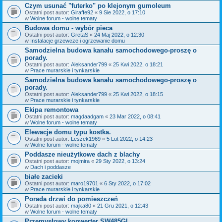
Czym usunać "futerko" po klejonym gumoleum
Ostatni post autor:
Giraffe92
«
9 Sie 2022, o 17:10
w
Wolne forum - wolne tematy
Budowa domu - wybór pieca
Ostatni post autor:
GretaS
«
24 Maj 2022, o 12:30
w
Instalacje grzewcze i ogrzewanie domu
Samodzielna budowa kanału samochodowego-proszę o
porady.
Ostatni post autor:
Aleksander799
«
25 Kwi 2022, o 18:21
w
Prace murarskie i tynkarskie
Samodzielna budowa kanału samochodowego-proszę o
porady.
Ostatni post autor:
Aleksander799
«
25 Kwi 2022, o 18:15
w
Prace murarskie i tynkarskie
Ekipa remontowa
Ostatni post autor:
magdaadgam
«
23 Mar 2022, o 08:41
w
Wolne forum - wolne tematy
Elewacje domu typu kostka.
Ostatni post autor:
Leszek1969
«
5 Lut 2022, o 14:23
w
Wolne forum - wolne tematy
Poddasze nieużytkowe dach z blachy
Ostatni post autor:
mojmira
«
29 Sty 2022, o 13:24
w
Dach i poddasze
białe zacieki
Ostatni post autor:
maro19701
«
6 Sty 2022, o 17:02
w
Prace murarskie i tynkarskie
Porada drzwi do pomieszczeń
Ostatni post autor:
majka80
«
21 Gru 2021, o 12:43
w
Wolne forum - wolne tematy
Przemysłowy konwerter SW485GI