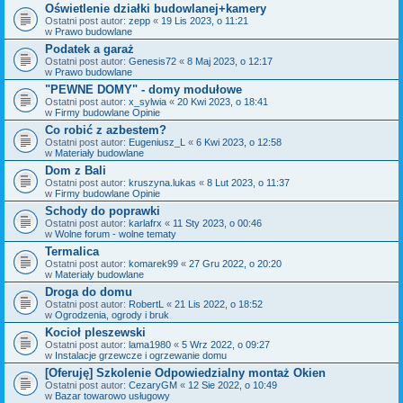
Oświetlenie działki budowlanej+kamery
Ostatni post autor:
zepp
«
19 Lis 2023, o 11:21
w
Prawo budowlane
Podatek a garaż
Ostatni post autor:
Genesis72
«
8 Maj 2023, o 12:17
w
Prawo budowlane
"PEWNE DOMY" - domy modułowe
Ostatni post autor:
x_sylwia
«
20 Kwi 2023, o 18:41
w
Firmy budowlane Opinie
Co robić z azbestem?
Ostatni post autor:
Eugeniusz_L
«
6 Kwi 2023, o 12:58
w
Materiały budowlane
Dom z Bali
Ostatni post autor:
kruszyna.lukas
«
8 Lut 2023, o 11:37
w
Firmy budowlane Opinie
Schody do poprawki
Ostatni post autor:
karlafrx
«
11 Sty 2023, o 00:46
w
Wolne forum - wolne tematy
Termalica
Ostatni post autor:
komarek99
«
27 Gru 2022, o 20:20
w
Materiały budowlane
Droga do domu
Ostatni post autor:
RobertL
«
21 Lis 2022, o 18:52
w
Ogrodzenia, ogrody i bruk
Kocioł pleszewski
Ostatni post autor:
lama1980
«
5 Wrz 2022, o 09:27
w
Instalacje grzewcze i ogrzewanie domu
[Oferuję] Szkolenie Odpowiedzialny montaż Okien
Ostatni post autor:
CezaryGM
«
12 Sie 2022, o 10:49
w
Bazar towarowo usługowy