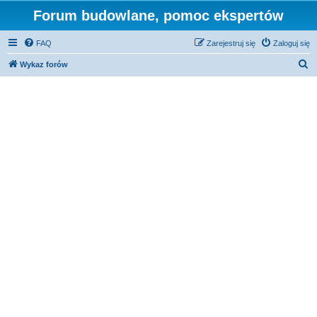
Forum budowlane, pomoc ekspertów
FAQ
Zarejestruj się
Zaloguj się
S
Wykaz forów
z
u
k
a
j