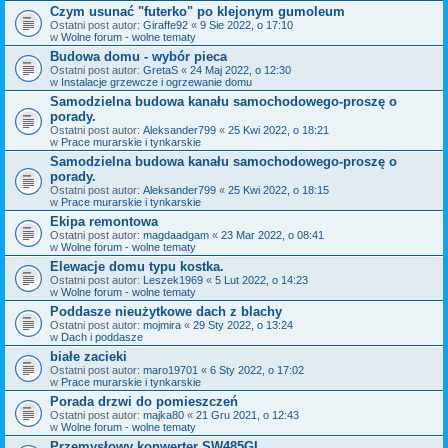
Czym usunać "futerko" po klejonym gumoleum
Ostatni post autor:
Giraffe92
«
9 Sie 2022, o 17:10
w
Wolne forum - wolne tematy
Budowa domu - wybór pieca
Ostatni post autor:
GretaS
«
24 Maj 2022, o 12:30
w
Instalacje grzewcze i ogrzewanie domu
Samodzielna budowa kanału samochodowego-proszę o
porady.
Ostatni post autor:
Aleksander799
«
25 Kwi 2022, o 18:21
w
Prace murarskie i tynkarskie
Samodzielna budowa kanału samochodowego-proszę o
porady.
Ostatni post autor:
Aleksander799
«
25 Kwi 2022, o 18:15
w
Prace murarskie i tynkarskie
Ekipa remontowa
Ostatni post autor:
magdaadgam
«
23 Mar 2022, o 08:41
w
Wolne forum - wolne tematy
Elewacje domu typu kostka.
Ostatni post autor:
Leszek1969
«
5 Lut 2022, o 14:23
w
Wolne forum - wolne tematy
Poddasze nieużytkowe dach z blachy
Ostatni post autor:
mojmira
«
29 Sty 2022, o 13:24
w
Dach i poddasze
białe zacieki
Ostatni post autor:
maro19701
«
6 Sty 2022, o 17:02
w
Prace murarskie i tynkarskie
Porada drzwi do pomieszczeń
Ostatni post autor:
majka80
«
21 Gru 2021, o 12:43
w
Wolne forum - wolne tematy
Przemysłowy konwerter SW485GI