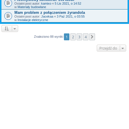
Ostatni post autor:
kamixo
«
5 Lis 2021, o 14:52
w
Materiały budowlane
Mam problem z połączeniem żyrandola
Ostatni post autor:
Jacekaa
«
3 Paź 2021, o 03:55
w
Instalacje elektryczne
1
2
3
4
Następna
Znaleziono 88 wyniki
Przejdź do