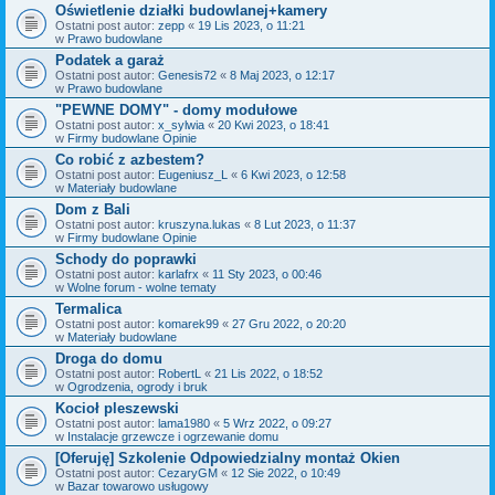
Oświetlenie działki budowlanej+kamery
Ostatni post autor:
zepp
«
19 Lis 2023, o 11:21
w
Prawo budowlane
Podatek a garaż
Ostatni post autor:
Genesis72
«
8 Maj 2023, o 12:17
w
Prawo budowlane
"PEWNE DOMY" - domy modułowe
Ostatni post autor:
x_sylwia
«
20 Kwi 2023, o 18:41
w
Firmy budowlane Opinie
Co robić z azbestem?
Ostatni post autor:
Eugeniusz_L
«
6 Kwi 2023, o 12:58
w
Materiały budowlane
Dom z Bali
Ostatni post autor:
kruszyna.lukas
«
8 Lut 2023, o 11:37
w
Firmy budowlane Opinie
Schody do poprawki
Ostatni post autor:
karlafrx
«
11 Sty 2023, o 00:46
w
Wolne forum - wolne tematy
Termalica
Ostatni post autor:
komarek99
«
27 Gru 2022, o 20:20
w
Materiały budowlane
Droga do domu
Ostatni post autor:
RobertL
«
21 Lis 2022, o 18:52
w
Ogrodzenia, ogrody i bruk
Kocioł pleszewski
Ostatni post autor:
lama1980
«
5 Wrz 2022, o 09:27
w
Instalacje grzewcze i ogrzewanie domu
[Oferuję] Szkolenie Odpowiedzialny montaż Okien
Ostatni post autor:
CezaryGM
«
12 Sie 2022, o 10:49
w
Bazar towarowo usługowy