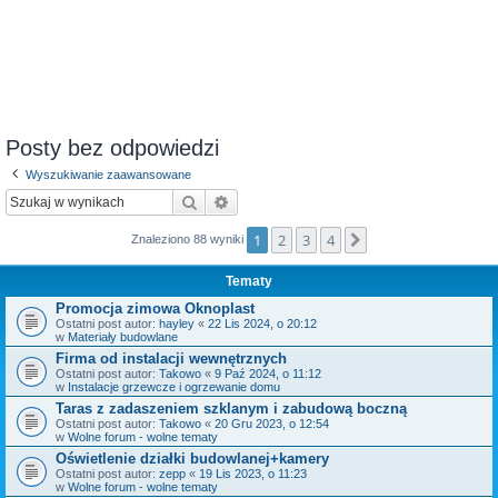
Posty bez odpowiedzi
Wyszukiwanie zaawansowane
Szukaj
Wyszukiwanie zaawansowane
1
2
3
4
Następna
Znaleziono 88 wyniki
Tematy
Promocja zimowa Oknoplast
Ostatni post autor:
hayley
«
22 Lis 2024, o 20:12
w
Materiały budowlane
Firma od instalacji wewnętrznych
Ostatni post autor:
Takowo
«
9 Paź 2024, o 11:12
w
Instalacje grzewcze i ogrzewanie domu
Taras z zadaszeniem szklanym i zabudową boczną
Ostatni post autor:
Takowo
«
20 Gru 2023, o 12:54
w
Wolne forum - wolne tematy
Oświetlenie działki budowlanej+kamery
Ostatni post autor:
zepp
«
19 Lis 2023, o 11:23
w
Wolne forum - wolne tematy