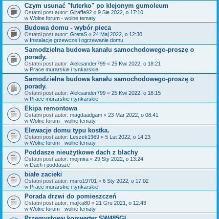
Czym usunać "futerko" po klejonym gumoleum
Ostatni post autor:
Giraffe92
«
9 Sie 2022, o 17:10
w
Wolne forum - wolne tematy
Budowa domu - wybór pieca
Ostatni post autor:
GretaS
«
24 Maj 2022, o 12:30
w
Instalacje grzewcze i ogrzewanie domu
Samodzielna budowa kanału samochodowego-proszę o
porady.
Ostatni post autor:
Aleksander799
«
25 Kwi 2022, o 18:21
w
Prace murarskie i tynkarskie
Samodzielna budowa kanału samochodowego-proszę o
porady.
Ostatni post autor:
Aleksander799
«
25 Kwi 2022, o 18:15
w
Prace murarskie i tynkarskie
Ekipa remontowa
Ostatni post autor:
magdaadgam
«
23 Mar 2022, o 08:41
w
Wolne forum - wolne tematy
Elewacje domu typu kostka.
Ostatni post autor:
Leszek1969
«
5 Lut 2022, o 14:23
w
Wolne forum - wolne tematy
Poddasze nieużytkowe dach z blachy
Ostatni post autor:
mojmira
«
29 Sty 2022, o 13:24
w
Dach i poddasze
białe zacieki
Ostatni post autor:
maro19701
«
6 Sty 2022, o 17:02
w
Prace murarskie i tynkarskie
Porada drzwi do pomieszczeń
Ostatni post autor:
majka80
«
21 Gru 2021, o 12:43
w
Wolne forum - wolne tematy
Przemysłowy konwerter SW485GI