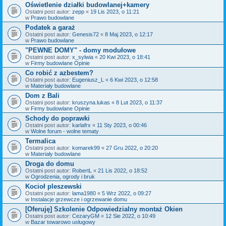
Oświetlenie działki budowlanej+kamery
Ostatni post autor:
zepp
«
19 Lis 2023, o 11:21
w
Prawo budowlane
Podatek a garaż
Ostatni post autor:
Genesis72
«
8 Maj 2023, o 12:17
w
Prawo budowlane
"PEWNE DOMY" - domy modułowe
Ostatni post autor:
x_sylwia
«
20 Kwi 2023, o 18:41
w
Firmy budowlane Opinie
Co robić z azbestem?
Ostatni post autor:
Eugeniusz_L
«
6 Kwi 2023, o 12:58
w
Materiały budowlane
Dom z Bali
Ostatni post autor:
kruszyna.lukas
«
8 Lut 2023, o 11:37
w
Firmy budowlane Opinie
Schody do poprawki
Ostatni post autor:
karlafrx
«
11 Sty 2023, o 00:46
w
Wolne forum - wolne tematy
Termalica
Ostatni post autor:
komarek99
«
27 Gru 2022, o 20:20
w
Materiały budowlane
Droga do domu
Ostatni post autor:
RobertL
«
21 Lis 2022, o 18:52
w
Ogrodzenia, ogrody i bruk
Kocioł pleszewski
Ostatni post autor:
lama1980
«
5 Wrz 2022, o 09:27
w
Instalacje grzewcze i ogrzewanie domu
[Oferuję] Szkolenie Odpowiedzialny montaż Okien
Ostatni post autor:
CezaryGM
«
12 Sie 2022, o 10:49
w
Bazar towarowo usługowy