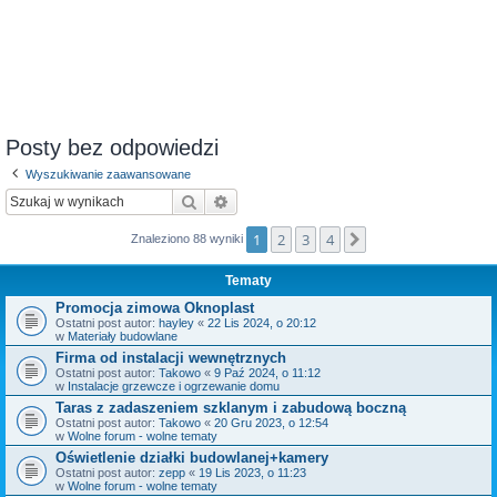
Posty bez odpowiedzi
Wyszukiwanie zaawansowane
Szukaj
Wyszukiwanie zaawansowane
1
2
3
4
Następna
Znaleziono 88 wyniki
Tematy
Promocja zimowa Oknoplast
Ostatni post autor:
hayley
«
22 Lis 2024, o 20:12
w
Materiały budowlane
Firma od instalacji wewnętrznych
Ostatni post autor:
Takowo
«
9 Paź 2024, o 11:12
w
Instalacje grzewcze i ogrzewanie domu
Taras z zadaszeniem szklanym i zabudową boczną
Ostatni post autor:
Takowo
«
20 Gru 2023, o 12:54
w
Wolne forum - wolne tematy
Oświetlenie działki budowlanej+kamery
Ostatni post autor:
zepp
«
19 Lis 2023, o 11:23
w
Wolne forum - wolne tematy