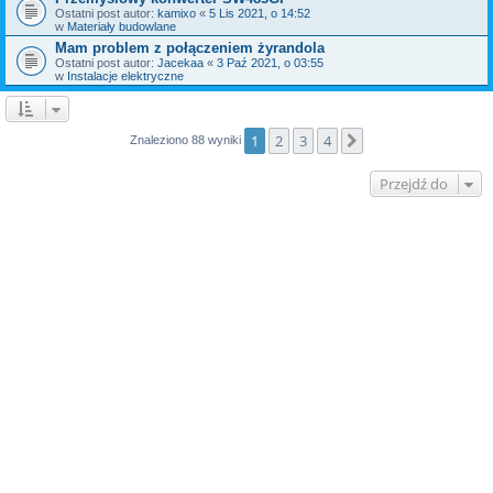
Ostatni post autor:
kamixo
«
5 Lis 2021, o 14:52
w
Materiały budowlane
Mam problem z połączeniem żyrandola
Ostatni post autor:
Jacekaa
«
3 Paź 2021, o 03:55
w
Instalacje elektryczne
1
2
3
4
Następna
Znaleziono 88 wyniki
Przejdź do