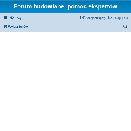
Forum budowlane, pomoc ekspertów
FAQ
Zarejestruj się
Zaloguj się
S
Wykaz forów
z
u
k
a
j