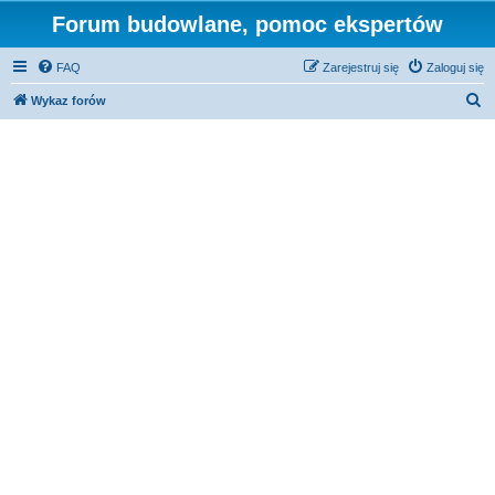
Forum budowlane, pomoc ekspertów
FAQ
Zarejestruj się
Zaloguj się
S
Wykaz forów
z
u
k
a
j