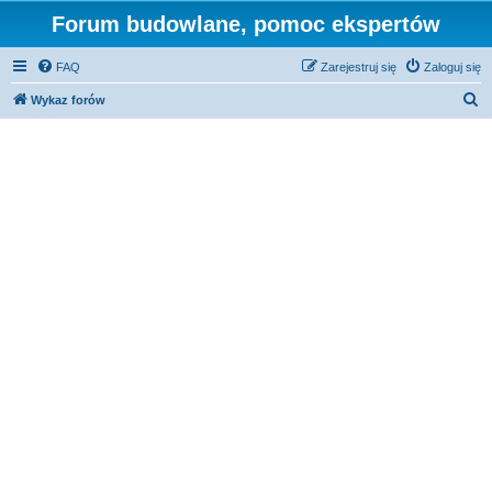
Forum budowlane, pomoc ekspertów
FAQ
Zarejestruj się
Zaloguj się
S
Wykaz forów
z
u
k
a
j