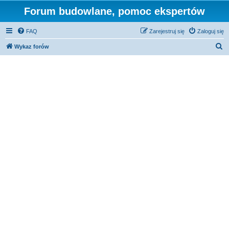
Forum budowlane, pomoc ekspertów
FAQ
Zarejestruj się
Zaloguj się
S
Wykaz forów
z
u
k
a
j