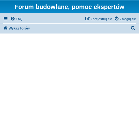
Forum budowlane, pomoc ekspertów
FAQ
Zarejestruj się
Zaloguj się
S
Wykaz forów
z
u
k
a
j