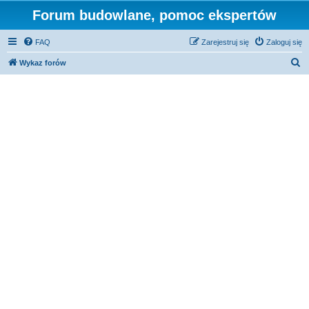
Forum budowlane, pomoc ekspertów
FAQ
Zarejestruj się
Zaloguj się
S
Wykaz forów
z
u
k
a
j