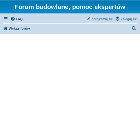
Forum budowlane, pomoc ekspertów
FAQ
Zarejestruj się
Zaloguj się
S
Wykaz forów
z
u
k
a
j