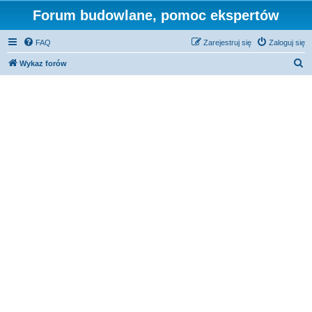
Forum budowlane, pomoc ekspertów
FAQ
Zarejestruj się
Zaloguj się
S
Wykaz forów
z
u
k
a
j