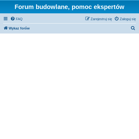
Forum budowlane, pomoc ekspertów
FAQ
Zarejestruj się
Zaloguj się
S
Wykaz forów
z
u
k
a
j