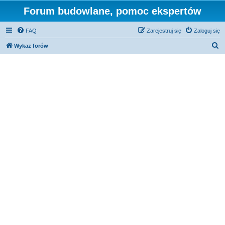
Forum budowlane, pomoc ekspertów
FAQ
Zarejestruj się
Zaloguj się
S
Wykaz forów
z
u
k
a
j