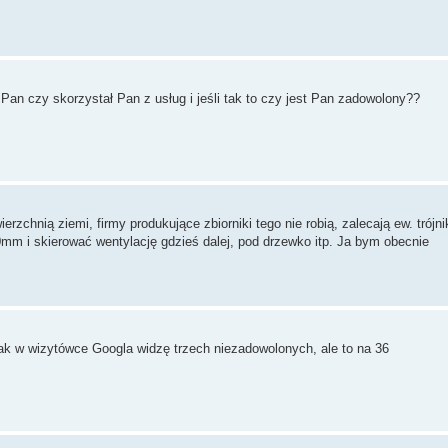
Pan czy skorzystał Pan z usług i jeśli tak to czy jest Pan zadowolony??
nią ziemi, firmy produkujące zbiorniki tego nie robią, zalecają ew. trójni
0mm i skierować wentylację gdzieś dalej, pod drzewko itp. Ja bym obecnie
nak w wizytówce Googla widzę trzech niezadowolonych, ale to na 36