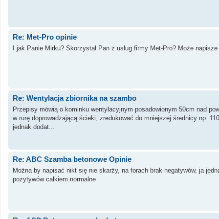
Re: Met-Pro opinie
I jak Panie Mirku? Skorzystał Pan z usług firmy Met-Pro? Może napisze 
Re: Wentylacja zbiornika na szambo
Przepisy mówią o kominku wentylacyjnym posadowionym 50cm nad powierzch
w rurę doprowadzającą ścieki, zredukować do mniejszej średnicy np. 11
jednak dodat...
Re: ABC Szamba betonowe Opinie
Można by napisać nikt się nie skarży, na forach brak negatywów, ja jed
pozytywów całkiem normalne