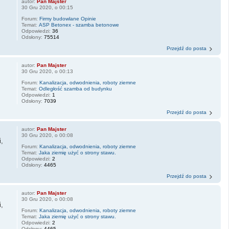
autor:
Pan Majster
30 Gru 2020, o 00:15
Forum:
Firmy budowlane Opinie
Temat:
ASP Betonex - szamba betonowe
Odpowiedzi:
36
Odsłony:
75514
Przejdź do posta
autor:
Pan Majster
30 Gru 2020, o 00:13
Forum:
Kanalizacja, odwodnienia, roboty ziemne
Temat:
Odległość szamba od budynku
Odpowiedzi:
1
Odsłony:
7039
Przejdź do posta
autor:
Pan Majster
30 Gru 2020, o 00:08
,
Forum:
Kanalizacja, odwodnienia, roboty ziemne
Temat:
Jaka ziemię użyć o strony stawu.
Odpowiedzi:
2
Odsłony:
4465
Przejdź do posta
autor:
Pan Majster
30 Gru 2020, o 00:08
,
Forum:
Kanalizacja, odwodnienia, roboty ziemne
Temat:
Jaka ziemię użyć o strony stawu.
Odpowiedzi:
2
Odsłony:
4465