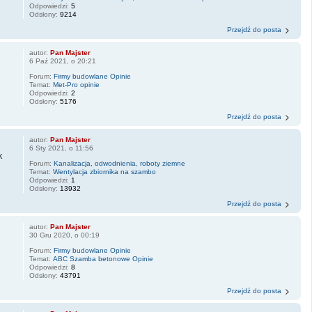
Odpowiedzi:
5
Odsłony:
9214
Przejdź do posta
autor:
Pan Majster
6 Paź 2021, o 20:21
Forum:
Firmy budowlane Opinie
Temat:
Met-Pro opinie
Odpowiedzi:
2
Odsłony:
5176
Przejdź do posta
autor:
Pan Majster
6 Sty 2021, o 11:56
k
Forum:
Kanalizacja, odwodnienia, roboty ziemne
Temat:
Wentylacja zbiornika na szambo
Odpowiedzi:
1
Odsłony:
13932
Przejdź do posta
autor:
Pan Majster
30 Gru 2020, o 00:19
Forum:
Firmy budowlane Opinie
Temat:
ABC Szamba betonowe Opinie
Odpowiedzi:
8
Odsłony:
43791
Przejdź do posta