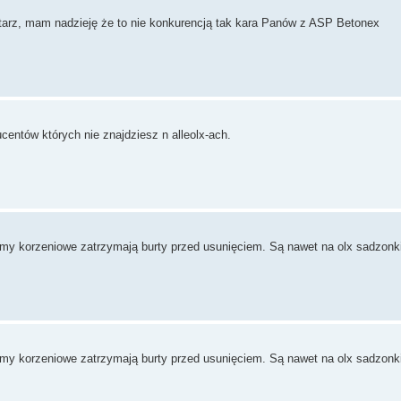
tarz, mam nadzieję że to nie konkurencją tak kara Panów z ASP Betonex
ucentów których nie znajdziesz n alleolx-ach.
emy korzeniowe zatrzymają burty przed usunięciem. Są nawet na olx sadzonki
emy korzeniowe zatrzymają burty przed usunięciem. Są nawet na olx sadzonki