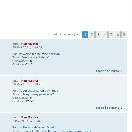
1
2
3
4
5
6
N
Znaleziono 52 wyniki
autor:
Pan Majster
26 Paź 2021, o 18:39
Forum:
Wolne forum - wolne tematy
Temat:
Wanna czy Kabina?
Odpowiedzi:
6
Odsłony:
6146
Przejdź do posta
autor:
Pan Majster
26 Paź 2021, o 18:26
Forum:
Ogrodzenia, ogrody i bruk
Temat:
Jaką bramę polecacie?
Odpowiedzi:
6
Odsłony:
12522
Przejdź do posta
autor:
Pan Majster
7 Paź 2021, o 06:44
Forum:
Firmy budowlane Opinie
Temat:
Gryzbet - Mateusz Gryza, szamba betonowe opinie