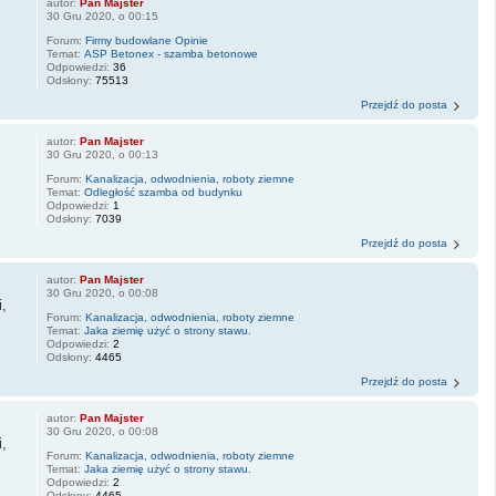
autor:
Pan Majster
30 Gru 2020, o 00:15
Forum:
Firmy budowlane Opinie
Temat:
ASP Betonex - szamba betonowe
Odpowiedzi:
36
Odsłony:
75513
Przejdź do posta
autor:
Pan Majster
30 Gru 2020, o 00:13
Forum:
Kanalizacja, odwodnienia, roboty ziemne
Temat:
Odległość szamba od budynku
Odpowiedzi:
1
Odsłony:
7039
Przejdź do posta
autor:
Pan Majster
30 Gru 2020, o 00:08
,
Forum:
Kanalizacja, odwodnienia, roboty ziemne
Temat:
Jaka ziemię użyć o strony stawu.
Odpowiedzi:
2
Odsłony:
4465
Przejdź do posta
autor:
Pan Majster
30 Gru 2020, o 00:08
,
Forum:
Kanalizacja, odwodnienia, roboty ziemne
Temat:
Jaka ziemię użyć o strony stawu.
Odpowiedzi:
2
Odsłony:
4465