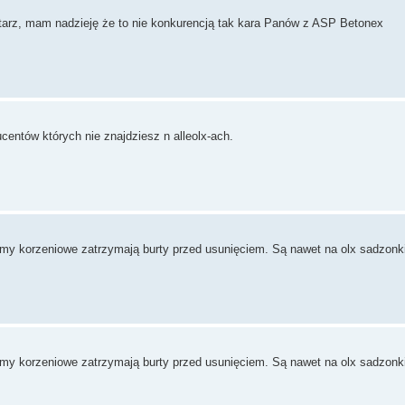
tarz, mam nadzieję że to nie konkurencją tak kara Panów z ASP Betonex
ucentów których nie znajdziesz n alleolx-ach.
emy korzeniowe zatrzymają burty przed usunięciem. Są nawet na olx sadzonki
emy korzeniowe zatrzymają burty przed usunięciem. Są nawet na olx sadzonki