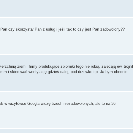
Pan czy skorzystał Pan z usług i jeśli tak to czy jest Pan zadowolony??
nią ziemi, firmy produkujące zbiorniki tego nie robią, zalecają ew. trójni
0mm i skierować wentylację gdzieś dalej, pod drzewko itp. Ja bym obecnie
nak w wizytówce Googla widzę trzech niezadowolonych, ale to na 36