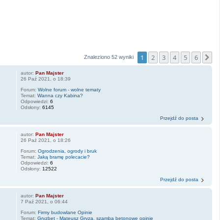
1
2
3
4
5
6
N
Znaleziono 52 wyniki
autor:
Pan Majster
26 Paź 2021, o 18:39
Forum:
Wolne forum - wolne tematy
Temat:
Wanna czy Kabina?
Odpowiedzi:
6
Odsłony:
6145
Przejdź do posta
autor:
Pan Majster
26 Paź 2021, o 18:26
Forum:
Ogrodzenia, ogrody i bruk
Temat:
Jaką bramę polecacie?
Odpowiedzi:
6
Odsłony:
12522
Przejdź do posta
autor:
Pan Majster
7 Paź 2021, o 06:44
Forum:
Firmy budowlane Opinie
Temat:
Gryzbet - Mateusz Gryza, szamba betonowe opinie