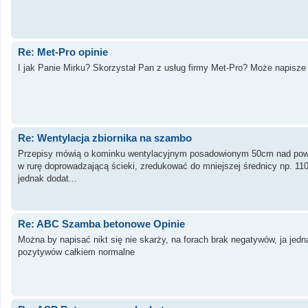
Re: Met-Pro opinie
I jak Panie Mirku? Skorzystał Pan z usług firmy Met-Pro? Może napisze 
Re: Wentylacja zbiornika na szambo
Przepisy mówią o kominku wentylacyjnym posadowionym 50cm nad powierzch
w rurę doprowadzającą ścieki, zredukować do mniejszej średnicy np. 11
jednak dodat...
Re: ABC Szamba betonowe Opinie
Można by napisać nikt się nie skarży, na forach brak negatywów, ja jed
pozytywów całkiem normalne