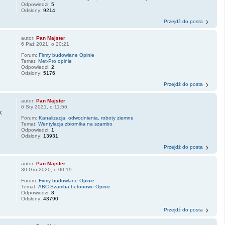
Odpowiedzi:
5
Odsłony:
9214
Przejdź do posta
autor:
Pan Majster
6 Paź 2021, o 20:21
Forum:
Firmy budowlane Opinie
Temat:
Met-Pro opinie
Odpowiedzi:
2
Odsłony:
5176
Przejdź do posta
autor:
Pan Majster
6 Sty 2021, o 11:56
k
Forum:
Kanalizacja, odwodnienia, roboty ziemne
Temat:
Wentylacja zbiornika na szambo
Odpowiedzi:
1
Odsłony:
13931
Przejdź do posta
autor:
Pan Majster
30 Gru 2020, o 00:19
Forum:
Firmy budowlane Opinie
Temat:
ABC Szamba betonowe Opinie
Odpowiedzi:
8
Odsłony:
43790
Przejdź do posta