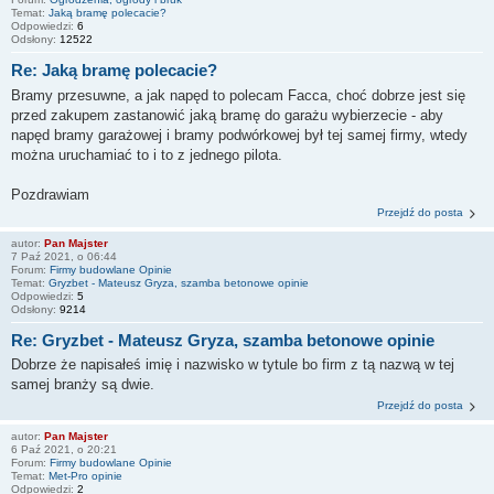
Temat:
Jaką bramę polecacie?
Odpowiedzi:
6
Odsłony:
12522
Re: Jaką bramę polecacie?
Bramy przesuwne, a jak napęd to polecam Facca, choć dobrze jest się
przed zakupem zastanowić jaką bramę do garażu wybierzecie - aby
napęd bramy garażowej i bramy podwórkowej był tej samej firmy, wtedy
można uruchamiać to i to z jednego pilota.
Pozdrawiam
Przejdź do posta
autor:
Pan Majster
7 Paź 2021, o 06:44
Forum:
Firmy budowlane Opinie
Temat:
Gryzbet - Mateusz Gryza, szamba betonowe opinie
Odpowiedzi:
5
Odsłony:
9214
Re: Gryzbet - Mateusz Gryza, szamba betonowe opinie
Dobrze że napisałeś imię i nazwisko w tytule bo firm z tą nazwą w tej
samej branży są dwie.
Przejdź do posta
autor:
Pan Majster
6 Paź 2021, o 20:21
Forum:
Firmy budowlane Opinie
Temat:
Met-Pro opinie
Odpowiedzi:
2