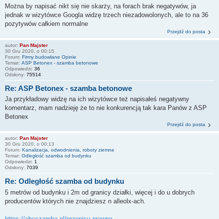
Można by napisać nikt się nie skarży, na forach brak negatywów, ja
jednak w wizytówce Googla widzę trzech niezadowolonych, ale to na 36
pozytywów całkiem normalne
Przejdź do posta
autor:
Pan Majster
30 Gru 2020, o 00:15
Forum:
Firmy budowlane Opinie
Temat:
ASP Betonex - szamba betonowe
Odpowiedzi:
36
Odsłony:
75514
Re: ASP Betonex - szamba betonowe
Ja przykładowy widzę na ich wizytówce też napisałeś negatywny
komentarz, mam nadzieję że to nie konkurencją tak kara Panów z ASP
Betonex
Przejdź do posta
autor:
Pan Majster
30 Gru 2020, o 00:13
Forum:
Kanalizacja, odwodnienia, roboty ziemne
Temat:
Odległość szamba od budynku
Odpowiedzi:
1
Odsłony:
7039
Re: Odległość szamba od budynku
5 metrów od budynku i 2m od granicy działki, więcej i do u dobrych
producentów których nie znajdziesz n alleolx-ach.
https://abcszamba.pl/przepisy-prawne