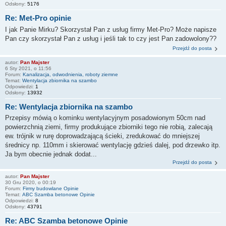
Odsłony:
5176
Re: Met-Pro opinie
I jak Panie Mirku? Skorzystał Pan z usług firmy Met-Pro? Może napisze
Pan czy skorzystał Pan z usług i jeśli tak to czy jest Pan zadowolony??
Przejdź do posta
autor:
Pan Majster
6 Sty 2021, o 11:56
Forum:
Kanalizacja, odwodnienia, roboty ziemne
Temat:
Wentylacja zbiornika na szambo
Odpowiedzi:
1
Odsłony:
13932
Re: Wentylacja zbiornika na szambo
Przepisy mówią o kominku wentylacyjnym posadowionym 50cm nad
powierzchnią ziemi, firmy produkujące zbiorniki tego nie robią, zalecają
ew. trójnik w rurę doprowadzającą ścieki, zredukować do mniejszej
średnicy np. 110mm i skierować wentylację gdzieś dalej, pod drzewko itp.
Ja bym obecnie jednak dodat...
Przejdź do posta
autor:
Pan Majster
30 Gru 2020, o 00:19
Forum:
Firmy budowlane Opinie
Temat:
ABC Szamba betonowe Opinie
Odpowiedzi:
8
Odsłony:
43791
Re: ABC Szamba betonowe Opinie