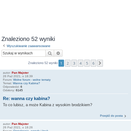
Znaleziono 52 wyniki
Wyszukiwanie zaawansowane
Szukaj
Wyszukiwanie zaawansowane
1
2
3
4
5
6
Następna
Znaleziono 52 wyniki
autor:
Pan Majster
26 Paź 2021, o 18:39
Forum:
Wolne forum - wolne tematy
Temat:
Wanna czy Kabina?
Odpowiedzi:
6
Odsłony:
6145
Re: wanna czy kabina?
To co lubisz, a może Kabina z wysokim brodzikiem?
Przejdź do posta
autor:
Pan Majster
26 Paź 2021, o 18:26
Forum:
Ogrodzenia, ogrody i bruk