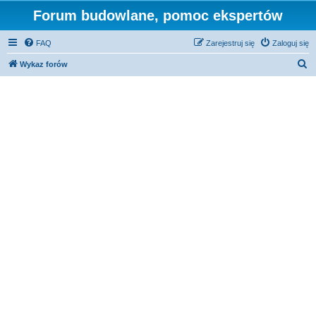
Forum budowlane, pomoc ekspertów
FAQ
Zarejestruj się
Zaloguj się
S
Wykaz forów
z
u
k
a
j