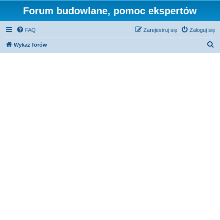
Forum budowlane, pomoc ekspertów
FAQ
Zarejestruj się
Zaloguj się
S
Wykaz forów
z
u
k
a
j