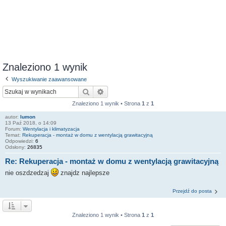
Znaleziono 1 wynik
Wyszukiwanie zaawansowane
Szukaj
Wyszukiwanie zaawansowane
Znaleziono 1 wynik • Strona
1
z
1
autor:
lumon
13 Paź 2018, o 14:09
Forum:
Wentylacja i klimatyzacja
Temat:
Rekuperacja - montaż w domu z wentylacją grawitacyjną
Odpowiedzi:
6
Odsłony:
26835
Re: Rekuperacja - montaż w domu z wentylacją grawitacyjną
nie oszdzedzaj
znajdz najlepsze
Przejdź do posta
Znaleziono 1 wynik • Strona
1
z
1