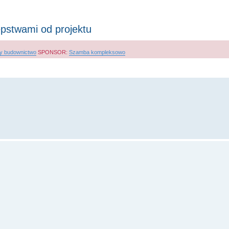
ępstwami od projektu
y budownictwo
SPONSOR:
Szamba kompleksowo
wanie zaawansowane