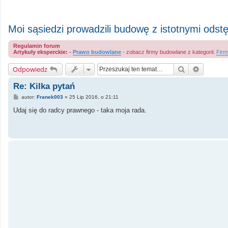
Moi sąsiedzi prowadzili budowę z istotnymi odst
Regulamin forum
Artykuły eksperckie: -
Prawo budowlane
- zobacz firmy budowlane z kategorii:
Firm
Szukaj
Wyszuki
Odpowiedz
Re: Kilka pytań
P
autor:
Franek003
»
25 Lip 2016, o 21:11
o
s
Udaj się do radcy prawnego - taka moja rada.
t