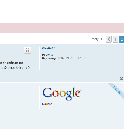
1
2
Poprzedn
Posty: 11
Giraffe92
Posty:
2
Rejestracja:
9 Sie 2022, o 17:00
a w suficie na
pian? kawałek g-k?
N
a
g
ó
r
ę
G
o
o
g
l
e