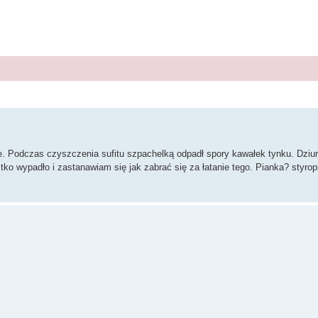
wanie zaawansowane
e. Podczas czyszczenia sufitu szpachelką odpadł spory kawałek tynku. Dziur
tko wypadło i zastanawiam się jak zabrać się za łatanie tego. Pianka? styro