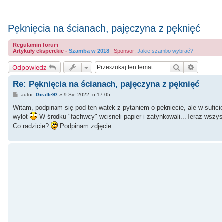
Pęknięcia na ścianach, pajęczyna z pęknięć
Regulamin forum
Artykuły eksperckie -
Szamba w 2018
- Sponsor:
Jakie szambo wybrać?
Szukaj
Wyszuki
Odpowiedz
Re: Pęknięcia na ścianach, pajęczyna z pęknięć
P
autor:
Giraffe92
»
9 Sie 2022, o 17:05
o
s
Witam, podpinam się pod ten wątek z pytaniem o pękniecie, ale w sufici
t
wylot
W środku "fachwcy" wcisnęli papier i zatynkowali...Teraz wszys
Co radzicie?
Podpinam zdjęcie.