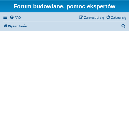
Forum budowlane, pomoc ekspertów
FAQ
Zarejestruj się
Zaloguj się
S
Wykaz forów
z
u
k
a
j