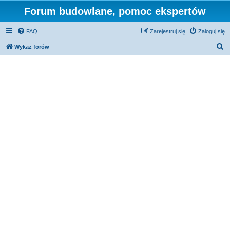
Forum budowlane, pomoc ekspertów
FAQ
Zarejestruj się
Zaloguj się
S
Wykaz forów
z
u
k
a
j