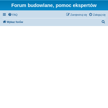
Forum budowlane, pomoc ekspertów
FAQ
Zarejestruj się
Zaloguj się
S
Wykaz forów
z
u
k
a
j