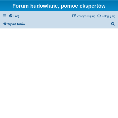
Forum budowlane, pomoc ekspertów
FAQ
Zarejestruj się
Zaloguj się
S
Wykaz forów
z
u
k
a
j