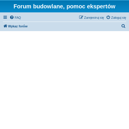
Forum budowlane, pomoc ekspertów
FAQ
Zarejestruj się
Zaloguj się
S
Wykaz forów
z
u
k
a
j