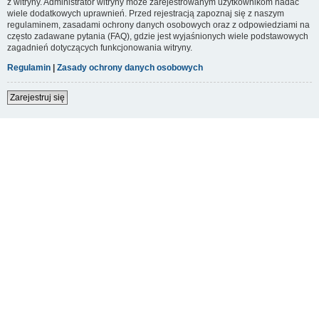
z witryny. Administrator witryny może zarejestrowanym użytkownikom nadać
wiele dodatkowych uprawnień. Przed rejestracją zapoznaj się z naszym
regulaminem, zasadami ochrony danych osobowych oraz z odpowiedziami na
często zadawane pytania (FAQ), gdzie jest wyjaśnionych wiele podstawowych
zagadnień dotyczących funkcjonowania witryny.
Regulamin
|
Zasady ochrony danych osobowych
Zarejestruj się