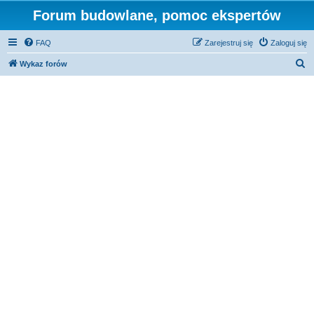
Forum budowlane, pomoc ekspertów
FAQ
Zarejestruj się
Zaloguj się
S
Wykaz forów
z
u
k
a
j