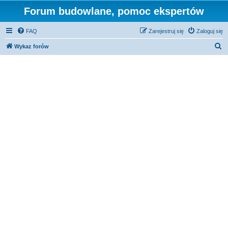
Forum budowlane, pomoc ekspertów
FAQ
Zarejestruj się
Zaloguj się
S
Wykaz forów
z
u
k
a
j