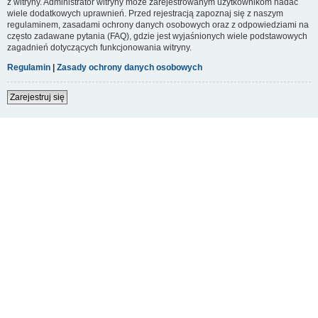
z witryny. Administrator witryny może zarejestrowanym użytkownikom nadać
wiele dodatkowych uprawnień. Przed rejestracją zapoznaj się z naszym
regulaminem, zasadami ochrony danych osobowych oraz z odpowiedziami na
często zadawane pytania (FAQ), gdzie jest wyjaśnionych wiele podstawowych
zagadnień dotyczących funkcjonowania witryny.
Regulamin
|
Zasady ochrony danych osobowych
Zarejestruj się