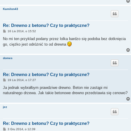
Kamilon43
Re: Drewno z betonu? Czy to praktyczne?
P
16 Lis 2014, o 15:52
o
s
No mi ten przyklad podany przez lolka bardzo się podoba bez dotknięcia
t
go, ciężko jest odróżnić to od drewna
domes
Re: Drewno z betonu? Czy to praktyczne?
P
19 Lis 2014, o 17:27
o
s
Ja jednak wybrałbym prawdziwe drewno. Beton nie zastąpi mi
t
naturalnego drzewa. Jak takie betonowe drewno przedstawia się cenowo?
jez
Re: Drewno z betonu? Czy to praktyczne?
P
3 Gru 2014, o 12:39