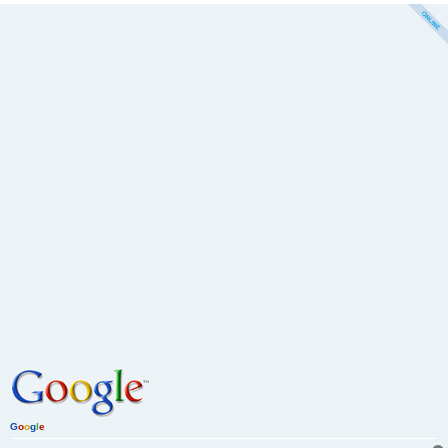
G
o
o
g
l
e