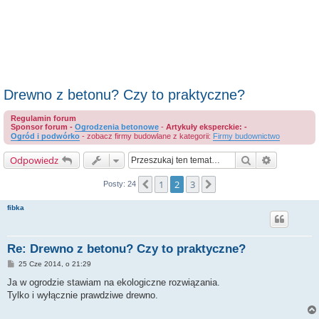
Drewno z betonu? Czy to praktyczne?
Regulamin forum
Sponsor forum -
Ogrodzenia betonowe
-
Artykuły eksperckie: -
Ogród i podwórko
- zobacz firmy budowlane z kategorii:
Firmy budownictwo
Szukaj
Wyszukiwa
Odpowiedz
1
2
3
Poprzednia
Następna
Posty: 24
fibka
Re: Drewno z betonu? Czy to praktyczne?
P
25 Cze 2014, o 21:29
o
s
Ja w ogrodzie stawiam na ekologiczne rozwiązania.
t
Tylko i wyłącznie prawdziwe drewno.