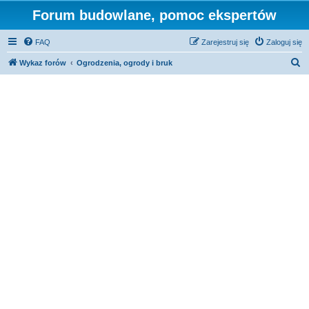
Forum budowlane, pomoc ekspertów
FAQ
Zarejestruj się
Zaloguj się
S
Wykaz forów
Ogrodzenia, ogrody i bruk
z
u
k
a
j