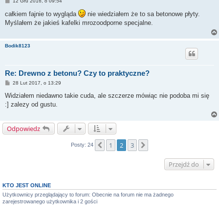
P
12 Gru 2016, o 09:54
o
s
całkiem fajnie to wygląda
nie wiedziałem że to sa betonowe płyty.
t
Myślałem że jakieś kafelki mrozoodporne specjalne.
Bodik8123
Re: Drewno z betonu? Czy to praktyczne?
P
28 Lut 2017, o 13:29
o
s
Widziałem niedawno takie cuda, ale szczerze mówiąc nie podoba mi się
t
:] zalezy od gustu.
Odpowiedz
1
2
3
Poprzednia
Następna
Posty: 24
Przejdź do
KTO JEST ONLINE
Użytkownicy przeglądający to forum: Obecnie na forum nie ma żadnego
zarejestrowanego użytkownika i 2 gości