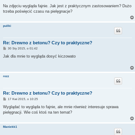
o
s
Na zdjęciu wygląda fajnie. Jak jest z praktycznym zastosowaniem? Dużo
t
trzeba poświęcić czasu na pielęgnacje?
puliki
Re: Drewno z betonu? Czy to praktyczne?
P
30 Sty 2015, o 01:42
o
s
Jak dla mnie to wygląda dosyć kiczowato
t
rozz
Re: Drewno z betonu? Czy to praktyczne?
P
17 Kwi 2015, o 10:25
o
s
Wyglądać to wygląda to fajnie, ale mnie również interesuje sprawa
t
pielęgnacji. Wie coś ktoś na ten temat?
Maniekk1