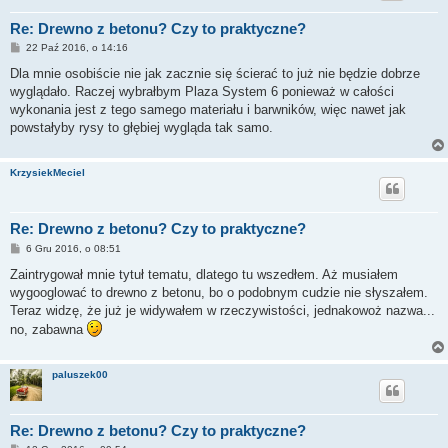
Re: Drewno z betonu? Czy to praktyczne?
P
22 Paź 2016, o 14:16
o
s
Dla mnie osobiście nie jak zacznie się ścierać to już nie będzie dobrze
t
wyglądało. Raczej wybrałbym Plaza System 6 ponieważ w całości
wykonania jest z tego samego materiału i barwników, więc nawet jak
powstałyby rysy to głębiej wygląda tak samo.
KrzysiekMeciel
Re: Drewno z betonu? Czy to praktyczne?
P
6 Gru 2016, o 08:51
o
s
Zaintrygował mnie tytuł tematu, dlatego tu wszedłem. Aż musiałem
t
wygooglować to drewno z betonu, bo o podobnym cudzie nie słyszałem.
Teraz widzę, że już je widywałem w rzeczywistości, jednakowoż nazwa...
no, zabawna
paluszek00
Re: Drewno z betonu? Czy to praktyczne?