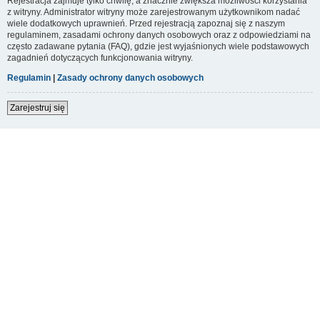
Rejestracja zajmuje tylko chwilę, a znacznie zwiększa możliwości korzystania
z witryny. Administrator witryny może zarejestrowanym użytkownikom nadać
wiele dodatkowych uprawnień. Przed rejestracją zapoznaj się z naszym
regulaminem, zasadami ochrony danych osobowych oraz z odpowiedziami na
często zadawane pytania (FAQ), gdzie jest wyjaśnionych wiele podstawowych
zagadnień dotyczących funkcjonowania witryny.
Regulamin
|
Zasady ochrony danych osobowych
Zarejestruj się