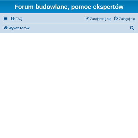
Forum budowlane, pomoc ekspertów
FAQ
Zarejestruj się
Zaloguj się
S
Wykaz forów
z
u
k
a
j