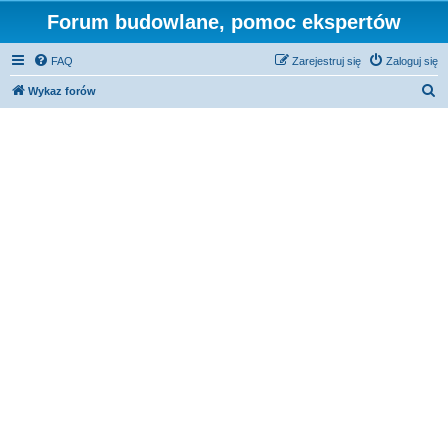
Forum budowlane, pomoc ekspertów
FAQ
Zarejestruj się
Zaloguj się
S
Wykaz forów
z
u
k
a
j