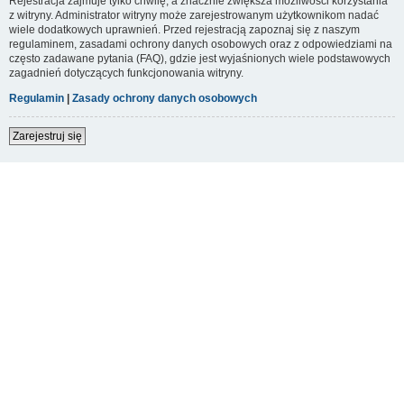
Rejestracja zajmuje tylko chwilę, a znacznie zwiększa możliwości korzystania
z witryny. Administrator witryny może zarejestrowanym użytkownikom nadać
wiele dodatkowych uprawnień. Przed rejestracją zapoznaj się z naszym
regulaminem, zasadami ochrony danych osobowych oraz z odpowiedziami na
często zadawane pytania (FAQ), gdzie jest wyjaśnionych wiele podstawowych
zagadnień dotyczących funkcjonowania witryny.
Regulamin
|
Zasady ochrony danych osobowych
Zarejestruj się