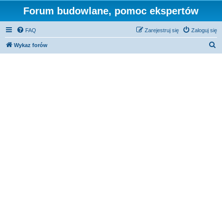
Forum budowlane, pomoc ekspertów
FAQ
Zarejestruj się
Zaloguj się
S
Wykaz forów
z
u
k
a
j