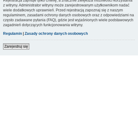
Rejestracja zajmuje tylko chwilę, a znacznie zwiększa możliwości korzystania
z witryny. Administrator witryny może zarejestrowanym użytkownikom nadać
wiele dodatkowych uprawnień. Przed rejestracją zapoznaj się z naszym
regulaminem, zasadami ochrony danych osobowych oraz z odpowiedziami na
często zadawane pytania (FAQ), gdzie jest wyjaśnionych wiele podstawowych
zagadnień dotyczących funkcjonowania witryny.
Regulamin
|
Zasady ochrony danych osobowych
Zarejestruj się