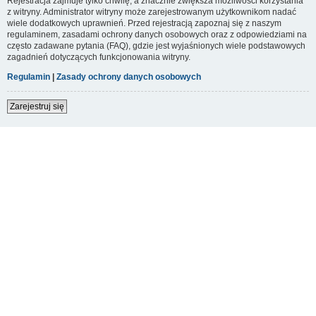
Rejestracja zajmuje tylko chwilę, a znacznie zwiększa możliwości korzystania
z witryny. Administrator witryny może zarejestrowanym użytkownikom nadać
wiele dodatkowych uprawnień. Przed rejestracją zapoznaj się z naszym
regulaminem, zasadami ochrony danych osobowych oraz z odpowiedziami na
często zadawane pytania (FAQ), gdzie jest wyjaśnionych wiele podstawowych
zagadnień dotyczących funkcjonowania witryny.
Regulamin
|
Zasady ochrony danych osobowych
Zarejestruj się