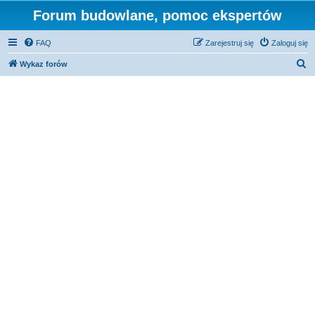
Forum budowlane, pomoc ekspertów
FAQ
Zarejestruj się
Zaloguj się
S
Wykaz forów
z
u
k
a
j