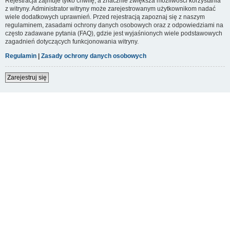
Rejestracja zajmuje tylko chwilę, a znacznie zwiększa możliwości korzystania
z witryny. Administrator witryny może zarejestrowanym użytkownikom nadać
wiele dodatkowych uprawnień. Przed rejestracją zapoznaj się z naszym
regulaminem, zasadami ochrony danych osobowych oraz z odpowiedziami na
często zadawane pytania (FAQ), gdzie jest wyjaśnionych wiele podstawowych
zagadnień dotyczących funkcjonowania witryny.
Regulamin
|
Zasady ochrony danych osobowych
Zarejestruj się