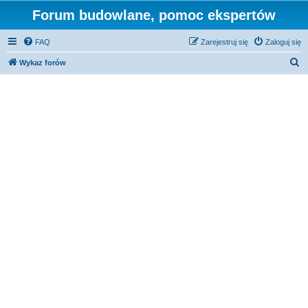
Forum budowlane, pomoc ekspertów
FAQ
Zarejestruj się
Zaloguj się
S
Wykaz forów
z
u
k
a
j