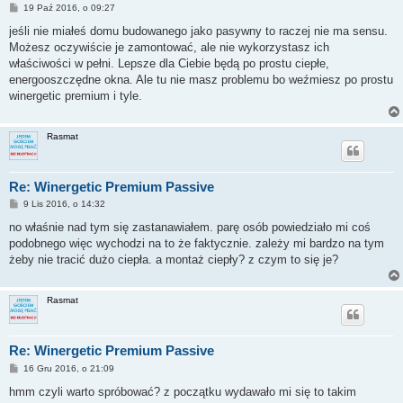
P
19 Paź 2016, o 09:27
o
s
jeśli nie miałeś domu budowanego jako pasywny to raczej nie ma sensu.
t
Możesz oczywiście je zamontować, ale nie wykorzystasz ich
właściwości w pełni. Lepsze dla Ciebie będą po prostu ciepłe,
energooszczędne okna. Ale tu nie masz problemu bo weźmiesz po prostu
winergetic premium i tyle.
Rasmat
Re: Winergetic Premium Passive
P
9 Lis 2016, o 14:32
o
s
no właśnie nad tym się zastanawiałem. parę osób powiedziało mi coś
t
podobnego więc wychodzi na to że faktycznie. zależy mi bardzo na tym
żeby nie tracić dużo ciepła. a montaż ciepły? z czym to się je?
Rasmat
Re: Winergetic Premium Passive
P
16 Gru 2016, o 21:09
o
s
hmm czyli warto spróbować? z początku wydawało mi się to takim
t