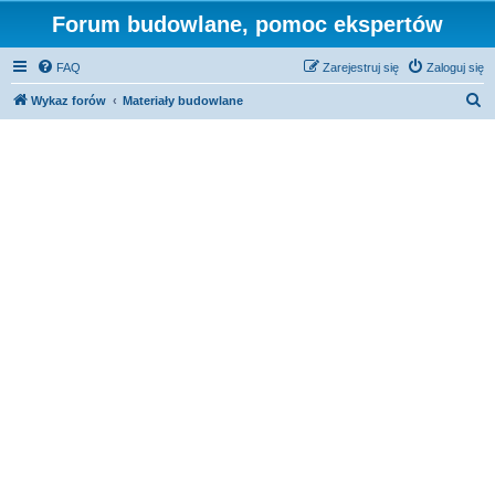
Forum budowlane, pomoc ekspertów
FAQ
Zarejestruj się
Zaloguj się
S
Wykaz forów
Materiały budowlane
z
u
k
a
j