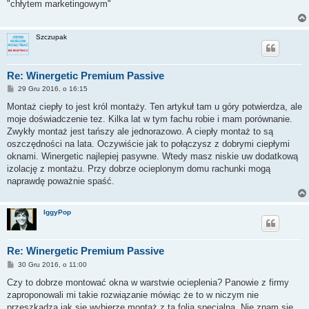
"chłytem marketingowym"
Szczupak
Re: Winergetic Premium Passive
P
29 Gru 2016, o 16:15
o
s
Montaż ciepły to jest król montaży. Ten artykuł tam u góry potwierdza, ale
t
moje doświadczenie tez. Kilka lat w tym fachu robie i mam porównanie.
Zwykły montaż jest tańszy ale jednorazowo. A ciepły montaż to są
oszczędności na lata. Oczywiście jak to połączysz z dobrymi ciepłymi
oknami. Winergetic najlepiej pasywne. Wtedy masz niskie uw dodatkową
izolację z montażu. Przy dobrze ocieplonym domu rachunki mogą
naprawdę poważnie spaść.
IggyPop
Re: Winergetic Premium Passive
P
30 Gru 2016, o 11:00
o
s
Czy to dobrze montować okna w warstwie ocieplenia? Panowie z firmy
t
zaproponowali mi takie rozwiązanie mówiąc że to w niczym nie
przeszkadza jak się wybierze montaż z tą folią specjalną. Nie znam się