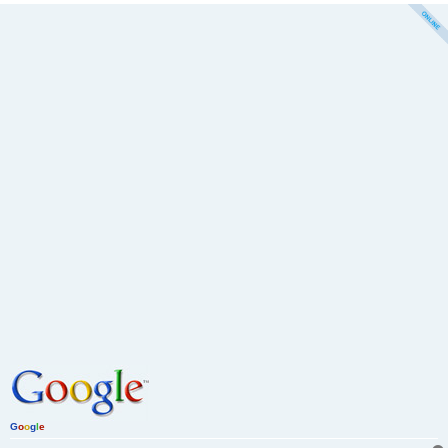
G
o
o
g
l
e