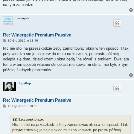
na tym za bardzo.
Szczupak
Re: Winergetic Premium Passive
P
30 Gru 2016, o 13:46
o
s
Nic nie stoi na przeszkodzie żeby zamontować okna w ten sposób. I tak
t
przytwierdza się je najpierw do muru na kotwach, po prostu później
ociepla się dom, dzięki czemu okna będą "na równi" z tynkiem. Dwa lata
temu w ten sposób właśnie oknoplast montował mi okna i nie było z tym
później żadnych problemów.
IggyPop
Re: Winergetic Premium Passive
P
13 Sty 2017, o 10:55
o
s
t
Szczupak pisze:
Nic nie stoi na przeszkodzie żeby zamontować okna w ten sposób. I tak
przytwierdza się je najpierw do muru na kotwach, po prostu później