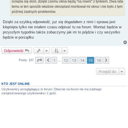
ociepla się dom, dzięki czemu okna będą "na równi" z tynkiem. Dwa lata
temu w ten sposób właśnie oknoplast montował mi okna i nie było z tym
później żadnych problemów.
Dzięki za szybką odpowiedź, już się dogadałem z nimi i sprawa jest
klepnięta tylko nie miałem czasu odpisać tu na forum. Montaż będzie w
przyszłym tygodniu także zobaczymy jak im to pójdzie i czy wszystko
będzie w porządku
Odpowiedz
Strona
15
z
16
1
12
13
14
15
16
Poprzednia
Następna
Posty: 157
…
Przejdź do
KTO JEST ONLINE
Użytkownicy przeglądający to forum: Obecnie na forum nie ma żadnego
zarejestrowanego użytkownika i 1 gość