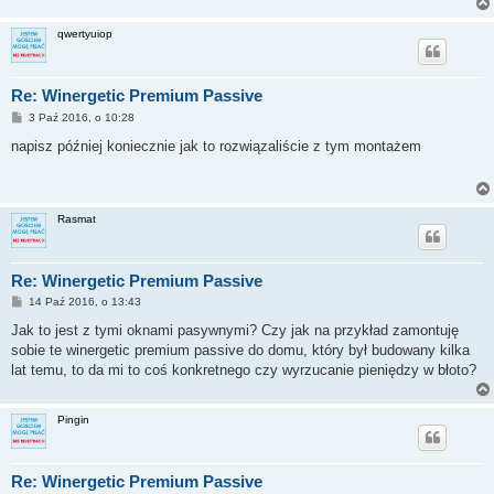
qwertyuiop
Re: Winergetic Premium Passive
P
3 Paź 2016, o 10:28
o
s
napisz później koniecznie jak to rozwiązaliście z tym montażem
t
Rasmat
Re: Winergetic Premium Passive
P
14 Paź 2016, o 13:43
o
s
Jak to jest z tymi oknami pasywnymi? Czy jak na przykład zamontuję
t
sobie te winergetic premium passive do domu, który był budowany kilka
lat temu, to da mi to coś konkretnego czy wyrzucanie pieniędzy w błoto?
Pingin
Re: Winergetic Premium Passive