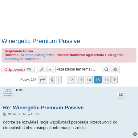
Winergetic Premium Passive
Regulamin forum
Reklama:
Szamba ekologiczne
- zobacz darmowe ogłoszenia z kategorii:
materiały budowlane
Szukaj
Wyszukiwa
Odpowiedz
Strona
15
z
16
1
12
13
14
15
16
Poprzednia
Następna
Posty: 157
…
żubr
Re: Winergetic Premium Passive
P
30 Wrz 2016, o 13:25
o
s
dobrze że rozwiałeś moje wątpliwości pozostaje przedzwonić do
t
oknoplastu żeby zasięgnąć informacji u źródła