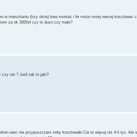
en w mieszkaniu (trzy okna) trwa montaz i ile może mniej wiecej kosztowac 
azem za ok 3000zł czy to duzo czy mało?
czy nie ? Jeśli tak to jaki?
i okien wiec nie przypuszczam zeby kosztowało Cie to więcej niż 4-5 tys. Ale 