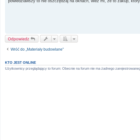
powiedziawszy to nie oszczędzaj na oknach, wież mi, że to zakup, który 
Odpowiedz
Wróć do „Materiały budowlane”
KTO JEST ONLINE
Użytkownicy przeglądający to forum: Obecnie na forum nie ma żadnego zarejestrowaneg