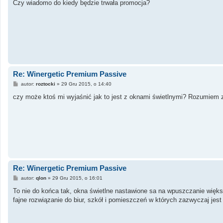
s
Czy wiadomo do kiedy będzie trwała promocja?
t
Re: Winergetic Premium Passive
P
autor:
roztocki
»
29 Gru 2015, o 14:40
o
s
czy może ktoś mi wyjaśnić jak to jest z oknami świetlnymi? Rozumiem z
t
Re: Winergetic Premium Passive
P
autor:
qlon
»
29 Gru 2015, o 16:01
o
s
To nie do końca tak, okna świetlne nastawione sa na wpuszczanie większ
t
fajne rozwiązanie do biur, szkół i pomieszczeń w których zazwyczaj jes