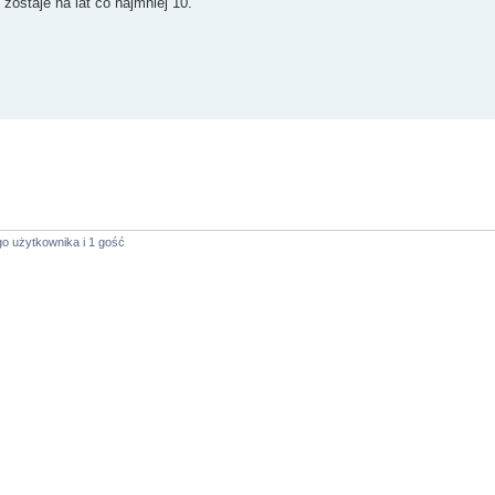
zostaje na lat co najmniej 10.
o użytkownika i 1 gość