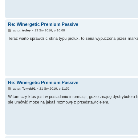
Re: Winergetic Premium Passive
P
autor:
troley
»
13 Sty 2016, o 16:08
o
s
Teraz warto sprawdzić okna typu prolux, to seria wypuczona przez markę
t
Re: Winergetic Premium Passive
P
autor:
Tymek91
»
21 Sty 2016, o 11:52
o
s
Witam czy ktos jest w posiadaniu informacji, gdzie znajdę dystrybutor
t
sie umówić może na jakaś rozmowę z przedstawicielem.