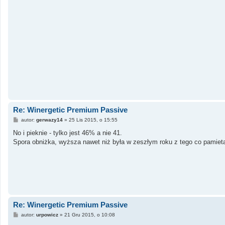
Re: Winergetic Premium Passive
P
autor:
gerwazy14
»
25 Lis 2015, o 15:55
o
s
No i pieknie - tylko jest 46% a nie 41.
t
Spora obniżka, wyższa nawet niż była w zeszłym roku z tego co pamieta
Re: Winergetic Premium Passive
P
autor:
urpowicz
»
21 Gru 2015, o 10:08
o