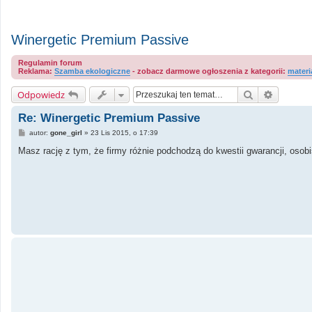
Winergetic Premium Passive
Regulamin forum
Reklama:
Szamba ekologiczne
- zobacz darmowe ogłoszenia z kategorii:
materi
Szukaj
Wyszuki
Odpowiedz
Re: Winergetic Premium Passive
P
autor:
gone_girl
»
23 Lis 2015, o 17:39
o
s
Masz rację z tym, że firmy różnie podchodzą do kwestii gwarancji, osobi
t