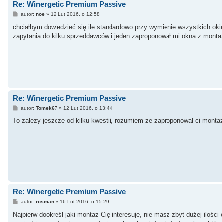
Re: Winergetic Premium Passive
P
autor:
noe
»
12 Lut 2016, o 12:58
o
s
chciałbym dowiedzieć się ile standardowo przy wymienie wszystkich oki
t
zapytania do kilku sprzeddawców i jeden zaproponował mi okna z mont
Re: Winergetic Premium Passive
P
autor:
Tomek67
»
12 Lut 2016, o 13:44
o
s
To zalezy jeszcze od kilku kwestii, rozumiem ze zaproponował ci montaz 
t
Re: Winergetic Premium Passive
P
autor:
rosman
»
16 Lut 2016, o 15:29
o
s
Najpierw dookreśl jaki montaz Cię interesuje, nie masz zbyt dużej ilośc
t