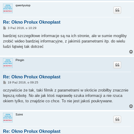
qwertyuiop
Re: Okno Prolux Oknoplast
P
3 Paź 2016, o 10:29
o
s
bardziej szczegółowe informacje są na ich stronie, ale w sumie mogliby
t
zrobić wideo bardziej informacyjne, z jakimiś parametrami itp. do wielu
ludzi łątwiej tak dotrzeć
Pingin
Re: Okno Prolux Oknoplast
P
19 Paź 2016, o 09:25
o
s
oczywiście że tak, taki filmik z parametrami w skrócie zrobiłby znacznie
t
lepszą robotę. No ale jak ktoś naprawdę szuka informacji a nie rzuca
okiem tylko, to znajdzie co chce. To nie jest jakoś poukrywane.
Szimi
Re: Okno Prolux Oknoplast