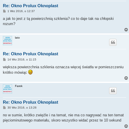
Re: Okno Prolux Oknoplast
P
1 Wrz 2016, o 12:37
o
s
a jak to jest z tą powierzchnią szklenia? co to daje tak na chłopski
t
rozum?
lato
Re: Okno Prolux Oknoplast
P
14 Wrz 2016, o 11:15
o
s
większa powierzchnia szklenia oznacza więcej światła w pomieszczeniu
t
krótko mówiąc
Farek
Re: Okno Prolux Oknoplast
P
30 Wrz 2016, o 13:26
o
s
no w sumie, krótko zwięźle i na temat, nie ma co nagrywać na ten temat
t
pięciominutowego materiału, skoro wszystko widać przez te 10 sekund