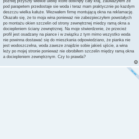
później przyszły wielkie ulewy które dotknęły cały kraj, zauważyłem ze
pod parapetem przedostaje sie woda i teraz mam praktycznie po kazdym
deszczu wielka kałuże. Wezwałem firmę montującą okna na reklamację.
Okazało się, że to moja wina ponieważ nie zabezpieczyłem powstałych
po montażu okien szczelin od strony zewnętrznej miedzy ramą okna a
dociepleniem ściany zewnętrznej. Na moje stwierdzenie, że przecież
profil jest osadzany na piance i w związku z tym mimo wszystko woda
nie powinna dostawać się do mieszkania odpowiedziano, że pianka nie
jest wodoszczelna, woda zawsze znajdzie sobie jakieś ujście, a wina
leży po mojej stronie ponieważ nie obrobiłem szczelin między ramą okna
a dociepleniem zewnętrznym. Czy to prawda?