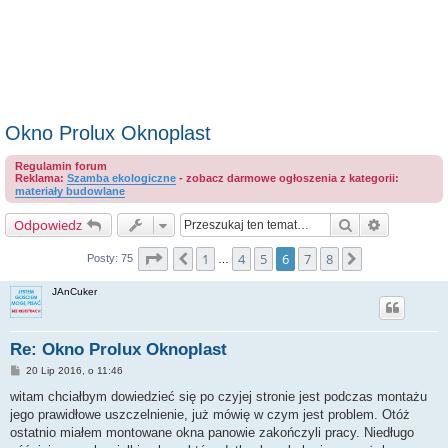
Okno Prolux Oknoplast
Regulamin forum
Reklama:
Szamba ekologiczne
- zobacz darmowe ogłoszenia z kategorii:
materiały budowlane
Szukaj
Wyszukiwa
Odpowiedz
Strona
6
z
8
1
4
5
6
7
8
Poprzednia
Następna
Posty: 75
…
JAnCuker
Re: Okno Prolux Oknoplast
P
20 Lip 2016, o 11:46
o
s
witam chciałbym dowiedzieć się po czyjej stronie jest podczas montażu
t
jego prawidłowe uszczelnienie, już mówię w czym jest problem. Otóż
ostatnio miałem montowane okna panowie zakończyli pracy. Niedługo