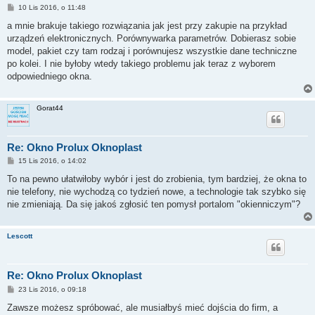
P
10 Lis 2016, o 11:48
o
s
a mnie brakuje takiego rozwiązania jak jest przy zakupie na przykład
t
urządzeń elektronicznych. Porównywarka parametrów. Dobierasz sobie
model, pakiet czy tam rodzaj i porównujesz wszystkie dane techniczne
po kolei. I nie byłoby wtedy takiego problemu jak teraz z wyborem
odpowiedniego okna.
Gorat44
Re: Okno Prolux Oknoplast
P
15 Lis 2016, o 14:02
o
s
To na pewno ułatwiłoby wybór i jest do zrobienia, tym bardziej, że okna to
t
nie telefony, nie wychodzą co tydzień nowe, a technologie tak szybko się
nie zmieniają. Da się jakoś zgłosić ten pomysł portalom "okienniczym"?
Lescott
Re: Okno Prolux Oknoplast
P
23 Lis 2016, o 09:18
o
s
Zawsze możesz spróbować, ale musiałbyś mieć dojścia do firm, a
t