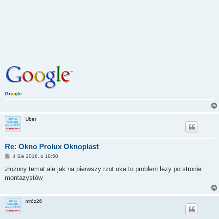
G
o
o
g
l
e
Uber
Re: Okno Prolux Oknoplast
P
4 Sie 2016, o 18:50
o
s
złożony temat ale jak na pierwszy rzut oka to problem lezy po stronie
t
montazystów
mróz26