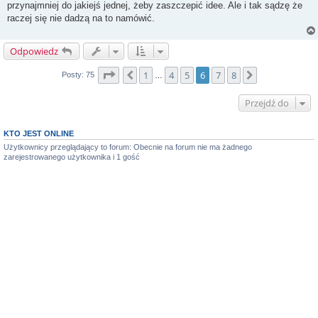
przynajmniej do jakiejś jednej, żeby zaszczepić idee. Ale i tak sądzę że
raczej się nie dadzą na to namówić.
Odpowiedz
Strona
6
z
8
1
4
5
6
7
8
Poprzednia
Następna
Posty: 75
…
Przejdź do
KTO JEST ONLINE
Użytkownicy przeglądający to forum: Obecnie na forum nie ma żadnego
zarejestrowanego użytkownika i 1 gość