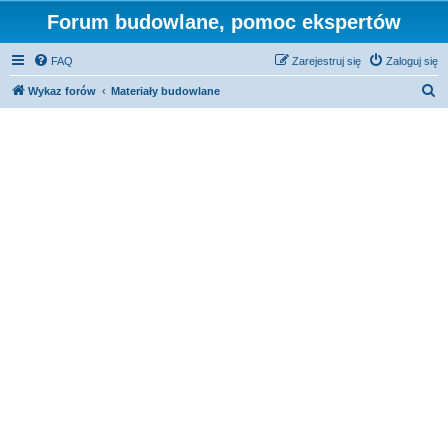
Forum budowlane, pomoc ekspertów
FAQ
Zarejestruj się
Zaloguj się
S
Wykaz forów
Materiały budowlane
z
u
k
a
j