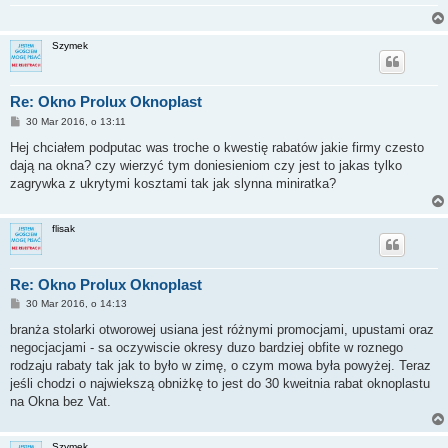
Szymek
Re: Okno Prolux Oknoplast
P
30 Mar 2016, o 13:11
o
s
Hej chciałem podputac was troche o kwestię rabatów jakie firmy czesto
t
dają na okna? czy wierzyć tym doniesieniom czy jest to jakas tylko
zagrywka z ukrytymi kosztami tak jak slynna miniratka?
flisak
Re: Okno Prolux Oknoplast
P
30 Mar 2016, o 14:13
o
s
branża stolarki otworowej usiana jest różnymi promocjami, upustami oraz
t
negocjacjami - sa oczywiscie okresy duzo bardziej obfite w roznego
rodzaju rabaty tak jak to było w zimę, o czym mowa była powyżej. Teraz
jeśli chodzi o najwiekszą obniżkę to jest do 30 kweitnia rabat oknoplastu
na Okna bez Vat.
Szymek