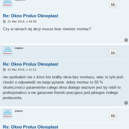
Re: Okno Prolux Oknoplast
P
31 Mar 2016, o 09:58
o
s
Czy w ramach tej akcji musze brac również montaz?
t
mateo
Re: Okno Prolux Oknoplast
P
31 Mar 2016, o 11:12
o
s
nie spotkałem sie z kims kto brałby okna bez montazu, wiec to tyle jesli
t
chodzi o odpowiedź na twoje pytanie. dobry montaz to 50 %
skuteczności parametrów całego okna dlatego ważnym jest by robili to
profesjonalisci a nie garazowe firemki pracujace pod jakiegos małego
producenta.
paput
Re: Okno Prolux Oknoplast