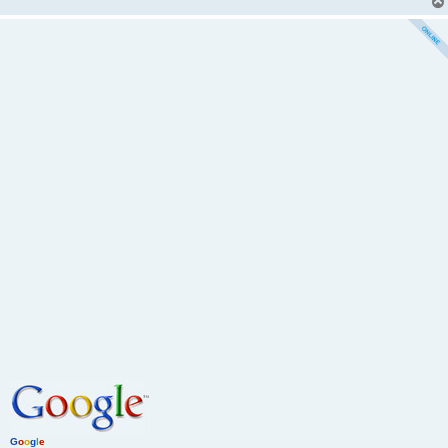
G
o
o
g
l
e