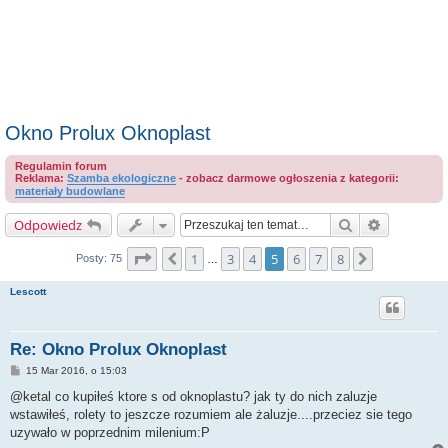
Okno Prolux Oknoplast
Regulamin forum
Reklama:
Szamba ekologiczne
- zobacz darmowe ogłoszenia z kategorii:
materiały budowlane
Szukaj
Wyszukiwa
Odpowiedz
Strona
5
z
8
1
3
4
5
6
7
8
Poprzednia
Następna
Posty: 75
…
Lescott
Re: Okno Prolux Oknoplast
P
15 Mar 2016, o 15:03
o
s
@ketal co kupiłeś ktore s od oknoplastu? jak ty do nich zaluzje
t
wstawiłeś, rolety to jeszcze rozumiem ale żaluzje....przeciez sie tego
uzywało w poprzednim milenium:P