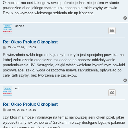
s
Oknoplast ma coś takiego w swojej ofercie jednak nie jestem w stanie
t
powiedziec ci do jakiego systemu okiennego sie takie zsyby wstawia.
Prolux np wymaga wiekszego szklenia niż np Koncept.
Daniec
Re: Okno Prolux Oknoplast
P
25 Kwi 2016, o 15:09
o
s
Powierzchnia szkła tego rodzaju szyb pokryta jest specjalną powłoką, na
t
której zabrudzenia organiczne rozkładane są poprzez oddziaływanie
promieniowania UV. Następnie, dzięki właściwościom hydrofilnym powłoki
pokrywającej szkło, woda deszczowa usuwa zabrudzenia, spływając po
całej tafli szyby, bez tworzenia się zacieków.
wiz
Re: Okno Prolux Oknoplast
P
30 Maj 2016, o 15:45
o
s
czy ktos ma moze informacje na temat najnowszej serii okien pixel, jakie
t
wypuscił na rynek oknoplast? Szukam info czy dostępne będą w pakiecie
dwuszybowym czy trójszybowym?