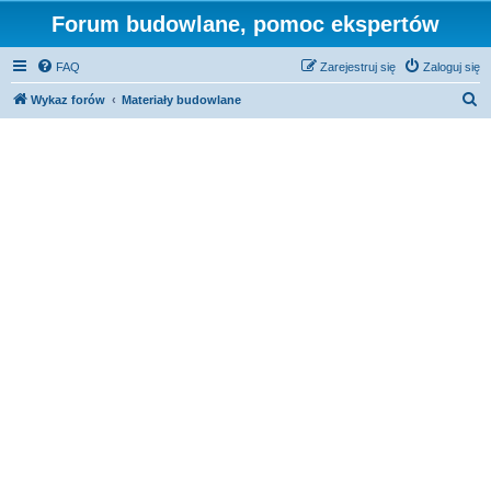
Forum budowlane, pomoc ekspertów
FAQ
Zarejestruj się
Zaloguj się
S
Wykaz forów
Materiały budowlane
z
u
k
a
j