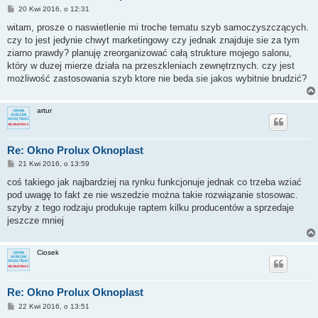
P
20 Kwi 2016, o 12:31
o
s
witam, prosze o naswietlenie mi troche tematu szyb samoczyszczących.
t
czy to jest jedynie chwyt marketingowy czy jednak znajduje sie za tym
ziarno prawdy? planuję zreorganizować całą strukture mojego salonu,
który w duzej mierze działa na przeszkleniach zewnętrznych. czy jest
możliwość zastosowania szyb ktore nie beda sie jakos wybitnie brudzić?
artur
Re: Okno Prolux Oknoplast
P
21 Kwi 2016, o 13:59
o
s
coś takiego jak najbardziej na rynku funkcjonuje jednak co trzeba wziać
t
pod uwagę to fakt ze nie wszedzie można takie rozwiązanie stosowac.
szyby z tego rodzaju produkuje raptem kilku producentów a sprzedaje
jeszcze mniej
Ciosek
Re: Okno Prolux Oknoplast
P
22 Kwi 2016, o 13:51
o