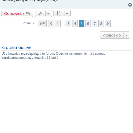
Odpowiedz
Strona
5
z
8
1
3
4
5
6
7
8
Poprzednia
Następna
Posty: 75
…
Przejdź do
KTO JEST ONLINE
Użytkownicy przeglądający to forum: Obecnie na forum nie ma żadnego
zarejestrowanego użytkownika i 1 gość