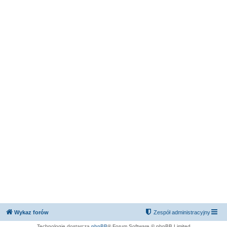
Wykaz forów
Zespół administracyjny
Technologię dostarcza
phpBB
® Forum Software © phpBB Limited