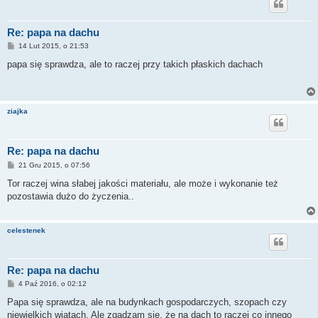
Re: papa na dachu
P
14 Lut 2015, o 21:53
o
s
papa się sprawdza, ale to raczej przy takich płaskich dachach
t
ziajka
Re: papa na dachu
P
21 Gru 2015, o 07:56
o
s
Tor raczej wina słabej jakości materiału, ale może i wykonanie też
t
pozostawia dużo do życzenia..
celestenek
Re: papa na dachu
P
4 Paź 2016, o 02:12
o
s
Papa się sprawdza, ale na budynkach gospodarczych, szopach czy
t
niewielkich wiatach. Ale zgadzam się, że na dach to raczej co innego