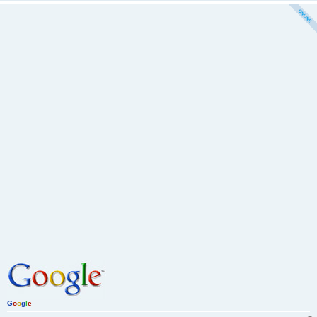
G
o
o
g
l
e