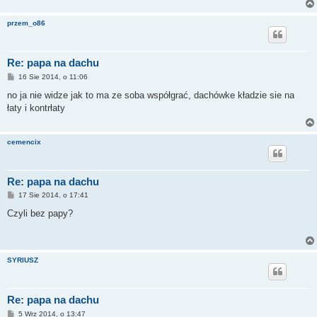
przem_o86
Re: papa na dachu
P
16 Sie 2014, o 11:06
o
s
no ja nie widze jak to ma ze soba współgrać, dachówke kładzie sie na
t
łaty i kontrłaty
cemencix
Re: papa na dachu
P
17 Sie 2014, o 17:41
o
s
Czyli bez papy?
t
SYRIUSZ
Re: papa na dachu
P
5 Wrz 2014, o 13:47