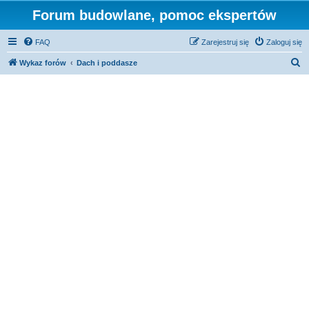
Forum budowlane, pomoc ekspertów
FAQ
Zarejestruj się
Zaloguj się
S
Wykaz forów
Dach i poddasze
z
u
k
a
j