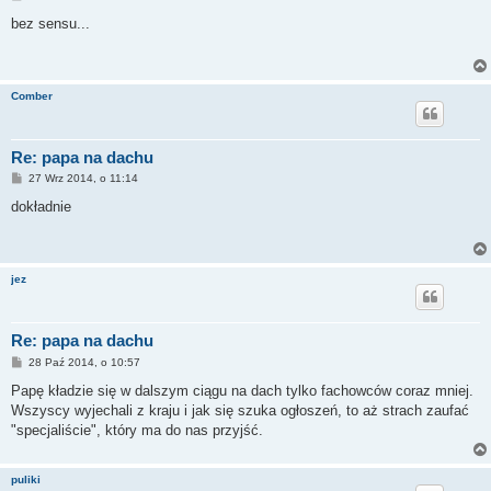
o
s
bez sensu...
t
Comber
Re: papa na dachu
P
27 Wrz 2014, o 11:14
o
s
dokładnie
t
jez
Re: papa na dachu
P
28 Paź 2014, o 10:57
o
s
Papę kładzie się w dalszym ciągu na dach tylko fachowców coraz mniej.
t
Wszyscy wyjechali z kraju i jak się szuka ogłoszeń, to aż strach zaufać
"specjaliście", który ma do nas przyjść.
puliki