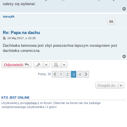
należy się wybierać.
Adriej89
Re: Papa na dachu
P
19 Maj 2017, o 10:35
o
s
Dachówka betonowa jest zbyt powszechna lepszym rozwiązniem jest
t
dachówka ceramiczna.
Odpowiedz
1
2
3
4
Poprzednia
Następna
Posty: 32
Przejdź do
KTO JEST ONLINE
Użytkownicy przeglądający to forum: Obecnie na forum nie ma żadnego
zarejestrowanego użytkownika i 2 gości