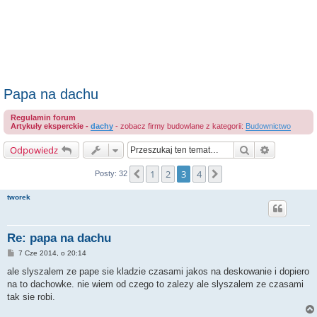
Papa na dachu
Regulamin forum
Artykuły eksperckie -
dachy
- zobacz firmy budowlane z kategorii:
Budownictwo
Szukaj
Wyszukiwa
Odpowiedz
1
2
3
4
Poprzednia
Następna
Posty: 32
tworek
Re: papa na dachu
P
7 Cze 2014, o 20:14
o
s
ale slyszalem ze pape sie kladzie czasami jakos na deskowanie i dopiero
t
na to dachowke. nie wiem od czego to zalezy ale slyszalem ze czasami
tak sie robi.