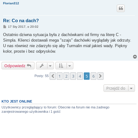
Florian312
Re: Co na dach?
P
17 Sty 2017, o 20:02
o
s
Ostatnio dziwna sytuacja była z dachówkami od firmy na literę C -
t
Simpla. Klienci dostawali mega "szajs" dachówki wyglądały jak odrzuty.
U nas również nie zdarzyło się aby Turmalin miał jakieś wady. Piękny
kolor, proste i bez odprysków.
Odpowiedz
1
2
3
4
5
6
Poprzednia
Następna
Posty: 55
Przejdź do
KTO JEST ONLINE
Użytkownicy przeglądający to forum: Obecnie na forum nie ma żadnego
zarejestrowanego użytkownika i 1 gość