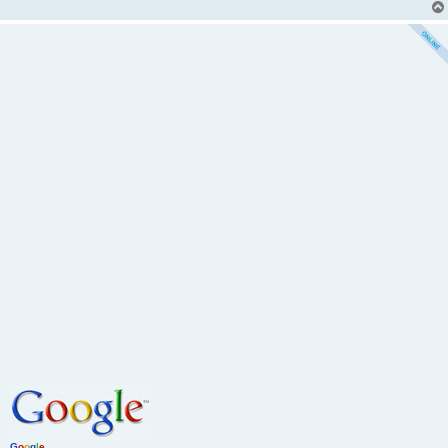
G
o
o
g
l
e