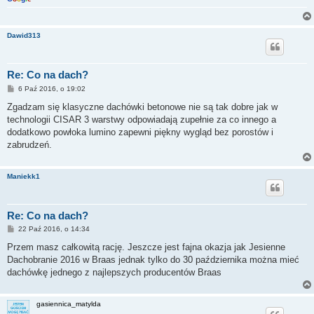
Dawid313
Re: Co na dach?
P
6 Paź 2016, o 19:02
o
s
Zgadzam się klasyczne dachówki betonowe nie są tak dobre jak w
t
technologii CISAR 3 warstwy odpowiadają zupełnie za co innego a
dodatkowo powłoka lumino zapewni piękny wygląd bez porostów i
zabrudzeń.
Maniekk1
Re: Co na dach?
P
22 Paź 2016, o 14:34
o
s
Przem masz całkowitą rację. Jeszcze jest fajna okazja jak Jesienne
t
Dachobranie 2016 w Braas jednak tylko do 30 października można mieć
dachówkę jednego z najlepszych producentów Braas
gasiennica_matylda