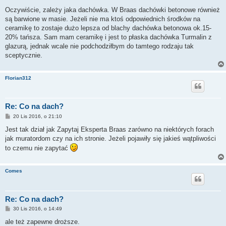
o
s
Oczywiście, zależy jaka dachówka. W Braas dachówki betonowe również
t
są barwione w masie. Jeżeli nie ma ktoś odpowiednich środków na
ceramikę to zostaje dużo lepsza od blachy dachówka betonowa ok.15-
20% tańsza. Sam mam ceramikę i jest to płaska dachówka Turmalin z
glazurą, jednak wcale nie podchodziłbym do tamtego rodzaju tak
sceptycznie.
Florian312
Re: Co na dach?
P
20 Lis 2016, o 21:10
o
s
Jest tak dział jak Zapytaj Eksperta Braas zarówno na niektórych forach
t
jak muratordom czy na ich stronie. Jeżeli pojawiły się jakieś wątpliwości
to czemu nie zapytać
Comes
Re: Co na dach?
P
30 Lis 2016, o 14:49
o
s
ale też zapewne droższe.