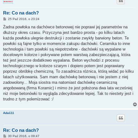
Re: Co na dach?
P
25 Paź 2016, o 23:24
o
s
Żadna powłoka na dachówce betonowej nie poprawi jej parametrów na
t
dłuższy okres czasu. Przyczyna jest bardzo prosta - po kilku latach
każda powłoka ulegnie destrukcji i zostanie zwykły barwiony beton. Te
powłoki są fajne tylko w momencie zakupu dachówki. Ceramika to inne
technologia i tam powłoki są niepotrzebne - dachówki są wypalane w
docelowym kolorze i pokrywane potem warstwą zabezpieczającą, która
też jest jeszcze dodatkowo wypalana. Beton wychodzi z procesu
technologicznego w kolorze szarym i dopiero potem jest poprawiany
poprzez obróbkę chemiczną. To zasadnicza różnica, którą widać po kilku
latach użytkowania. Sam mam dachówkę betonową i nie jestem z niej
zadowolony... Moja siostra ma natomiast dachówkę ceramiczną
angobowaną (firma Koramic) i mimo że jest położona dwa lata wcześniej
niż moje betonówki to wygląda zdecydowanie lepiej. Tak to niestety jest i
trudno z tym polemizować :/
Adaś11
Re: Co na dach?
P
30 Paź 2016, o 09:47