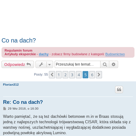
Co na dach?
Regulamin forum
Artykuły eksperckie -
dachy
- zobacz firmy budowlane z kategorii:
Budownictwo
Szukaj
Wyszukiwa
Odpowiedz
1
2
3
4
5
6
Poprzednia
Następna
Posty: 55
Florian312
Re: Co na dach?
P
29 Wrz 2016, o 16:30
o
s
Warto pamiętać, że są też dachówki betonowe m.in w Braas stosują
t
jedną z najlepszych technologii trójwarstwową CISAR, która składa się z
warstwy nośnej, uszlachetniającej i wygładzającej dodatkowo posiada
podwójną powłokę akrylową Lumino.