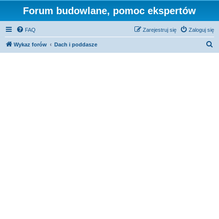
Forum budowlane, pomoc ekspertów
FAQ
Zarejestruj się
Zaloguj się
S
Wykaz forów
Dach i poddasze
z
u
k
a
j