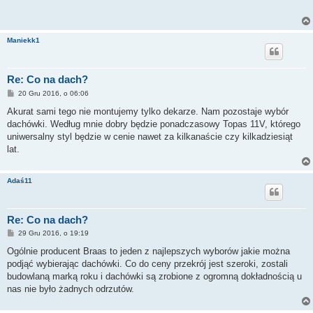
t
Maniekk1
Re: Co na dach?
P
20 Gru 2016, o 06:06
o
s
Akurat sami tego nie montujemy tylko dekarze. Nam pozostaje wybór
t
dachówki. Według mnie dobry będzie ponadczasowy Topas 11V, którego
uniwersalny styl będzie w cenie nawet za kilkanaście czy kilkadziesiąt
lat.
Adaś11
Re: Co na dach?
P
29 Gru 2016, o 19:19
o
s
Ogólnie producent Braas to jeden z najlepszych wyborów jakie można
t
podjąć wybierając dachówki. Co do ceny przekrój jest szeroki, zostali
budowlaną marką roku i dachówki są zrobione z ogromną dokładnością u
nas nie było żadnych odrzutów.